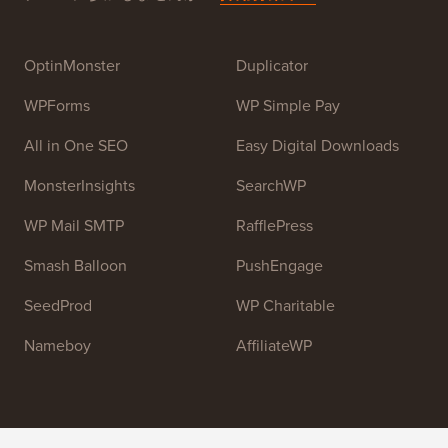
OptinMonster
Duplicator
WPForms
WP Simple Pay
All in One SEO
Easy Digital Downloads
MonsterInsights
SearchWP
WP Mail SMTP
RafflePress
Smash Balloon
PushEngage
SeedProd
WP Charitable
Nameboy
AffiliateWP