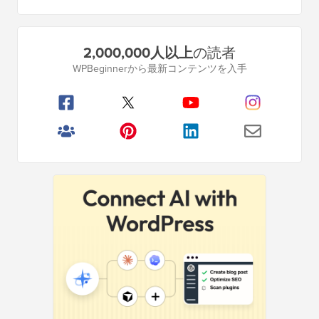
プ
2,000,000人以上
の読者
ラ
WPBeginnerから最新コンテンツを入手
イ
マ
リ
サ
イ
ド
バ
ー