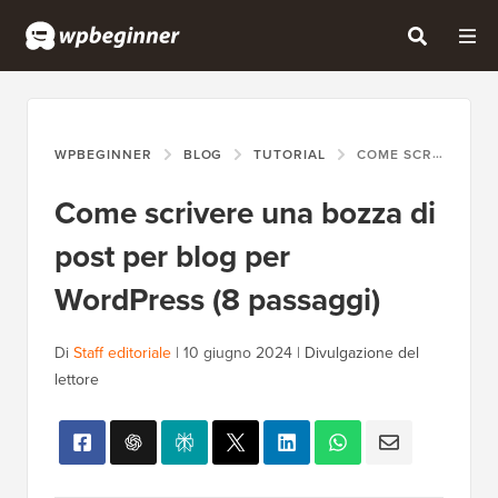
WPBEGINNER
BLOG
TUTORIAL
COME SCRIVERE UNA BOZZA DI POST PER BLOG PER WORDPRESS (8 PASSAGGI)
Come scrivere una bozza di
post per blog per
WordPress (8 passaggi)
Di
Staff editoriale
|
10 giugno 2024
|
Divulgazione del
lettore