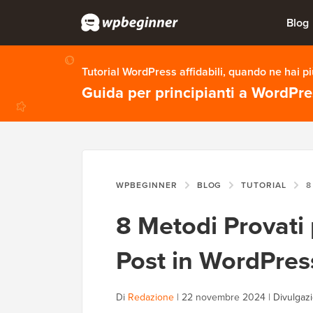
Blog
Tutorial WordPress affidabili, quando ne hai p
Guida per principianti a WordPr
WPBEGINNER
BLOG
TUTORIAL
8 ME
8 Metodi Provati
Post in WordPres
Di
Redazione
|
22 novembre 2024
|
Divulgazi