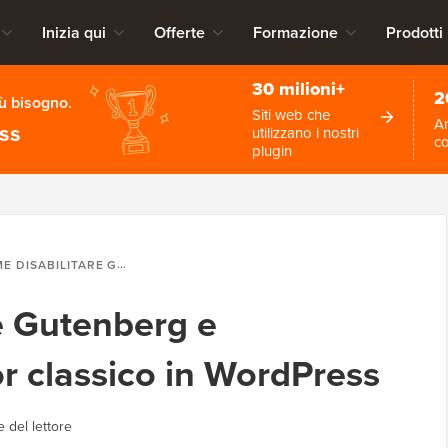
Inizia qui
Offerte
Formazione
Prodotti
30 milioni+
2
iù bisogno.
Siti web che
An
ess
utilizzano i nostri
c
plugin
ITARE GUTENBERG E MANTENERE L'EDITOR CLASSICO IN WORDPRESS
e Gutenberg e
r classico in WordPress
 del lettore