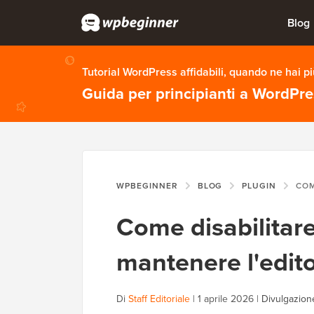
Blog
Tutorial WordPress affidabili, quando ne hai p
Guida per principianti a WordPr
WPBEGINNER
BLOG
PLUGIN
COME DISABIL
Come disabilitar
mantenere l'edito
Di
Staff Editoriale
|
1 aprile 2026
|
Divulgazione