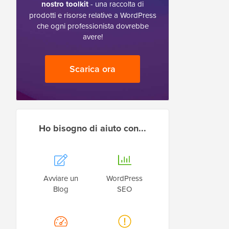
nostro toolkit
- una raccolta di
prodotti e risorse relative a WordPress
che ogni professionista dovrebbe
avere!
Scarica ora
Ho bisogno di aiuto con...
Avviare un
WordPress
Blog
SEO