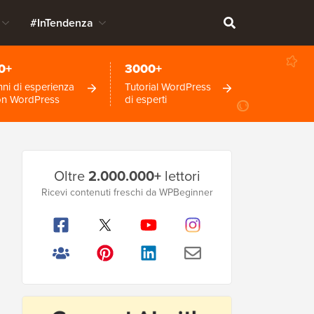
#InTendenza
0+
3000+
ni di esperienza
Tutorial WordPress
on WordPress
di esperti
Barra
Oltre
2.000.000+
lettori
laterale
Ricevi contenuti freschi da WPBeginner
principale