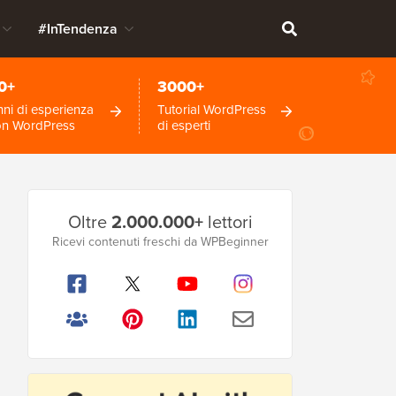
#InTendenza
0+
3000+
ni di esperienza
Tutorial WordPress
on WordPress
di esperti
Barra
Oltre
2.000.000+
lettori
laterale
Ricevi contenuti freschi da WPBeginner
principale