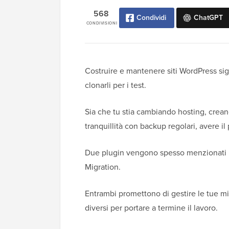
568
Condividi
ChatGPT
CONDIVISIONI
Costruire e mantenere siti WordPress sign
clonarli per i test.
Sia che tu stia cambiando hosting, crean
tranquillità con backup regolari, avere i
Due plugin vengono spesso menzionati i
Migration.
Entrambi promettono di gestire le tue m
diversi per portare a termine il lavoro.