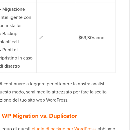
• Migrazione
intelligente con
un installer
• Backup
✅
$69,30/anno
pianificati
• Punti di
ripristino in caso
di disastro
i continuare a leggere per ottenere la nostra analisi
uesto modo, sarai meglio attrezzato per fare la scelta
azione del tuo sito web WordPress.
 WP Migration vs. Duplicator
d equo di questi
plugin di backup per WordPress
, abbiamo