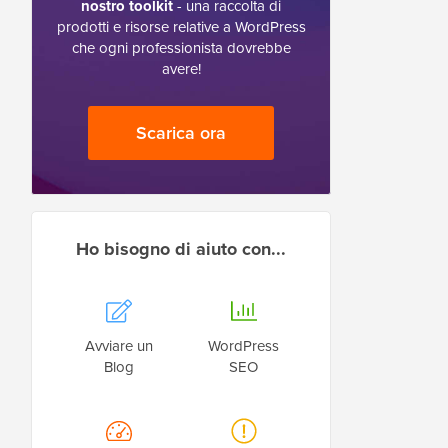
nostro toolkit
- una raccolta di
prodotti e risorse relative a WordPress
che ogni professionista dovrebbe
avere!
Scarica ora
Ho bisogno di aiuto con...
Avviare un
WordPress
Blog
SEO