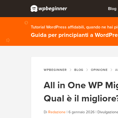
Blog
Tutorial WordPress affidabili, quando ne hai p
Guida per principianti a WordPr
WPBEGINNER
BLOG
OPINIONE
ALL I
All in One WP Mig
Qual è il migliore
Di
Redazione
|
6 gennaio 2026
|
Divulgazione