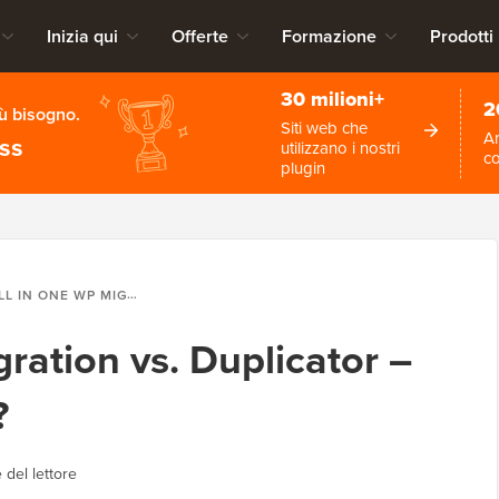
Inizia qui
Offerte
Formazione
Prodotti
30 milioni+
2
iù bisogno.
Siti web che
An
ess
utilizzano i nostri
c
plugin
N ONE WP MIGRATION VS. DUPLICATOR – QUAL È IL MIGLIORE?
ration vs. Duplicator –
?
 del lettore