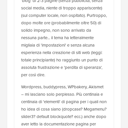
'blog' di 2-3 pagine (senza pubblicità, senza
social media, niente di troppo appariscente)
(sul computer locale, non ospitato). Purtroppo,
dopo molte ore (probabilmente oltre 50) di
solido impegno, non sono arrivato da
nessuna parte... il tema ha letteralmente
migliaia di 'impostazioni' e senza alcuna
esperienza nella creazione di siti web (leggi:
totale principiante) ho raggiunto un punto di
assoluta frustrazione e 'perdita di speranza',
per così dire.
Wordpress, buddypress, WPbakery, Akismet
– mi lasciano solo perplesso. Più centinaia e
centinaia di 'elementi' di pagina per i quali non
ho idea di cosa siano (dropcase? Megamenu?
slider3? default blockquote? ecc.) anche dopo
aver letto la documentazione pagina per