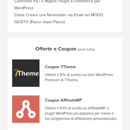
Qual è il Miglior Plugin Popup per WordPress?
Come Pa
(Confronto)
(Passo 
Confronto tra i 5 Migliori Plugin E-commerce per
Come Pa
WordPress
WordPr
Come Creare una Newsletter via Email nel MODO
Come Sp
GIUSTO (Passo dopo Passo)
Server 
Offerte e Coupon
(vedi tutto)
Coupon 7Theme
Ottieni il 10% di sconto sui temi WordPress
Premium di 7Theme.