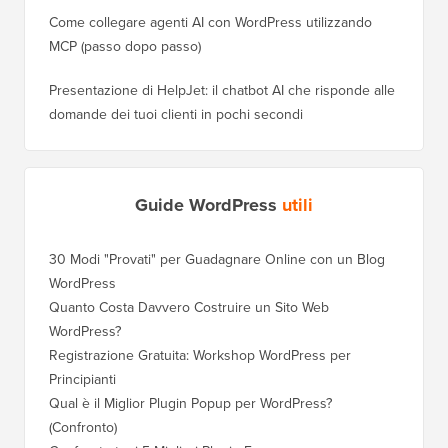
Come collegare agenti AI con WordPress utilizzando
MCP (passo dopo passo)
Presentazione di HelpJet: il chatbot AI che risponde alle
domande dei tuoi clienti in pochi secondi
Guide WordPress
utili
30 Modi "Provati" per Guadagnare Online con un Blog
Come Sp
WordPress
WordPre
Quanto Costa Davvero Costruire un Sito Web
Come Sp
WordPress?
Dominio
Registrazione Gratuita: Workshop WordPress per
Come Pa
Principianti
Posizio