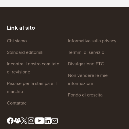
Coupon AffiliateWP
Ottieni il 50% di sconto su AffiliateWP, il
plugin WordPress più popolare per creare il
tuo programma di affiliazione personalizzato.
Link al sito
Chi siamo
Informativa sulla privacy
Standard editoriali
Termini di servizio
Incontra il nostro comitato
Divulgazione FTC
di revisione
Non vendere le mie
Risorse per la stampa e il
informazioni