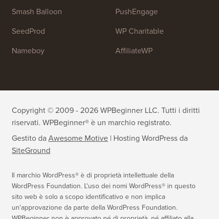
WPForms
WP Simple Pay
All in One SEO
Easy Digital Downloads
MonsterInsights
SearchWP
WP Mail SMTP
RafflePress
Smash Balloon
PushEngage
SeedProd
WP Charitable
Nameboy
AffiliateWP
Copyright © 2009 - 2026 WPBeginner LLC. Tutti i diritti
riservati. WPBeginner® è un marchio registrato.