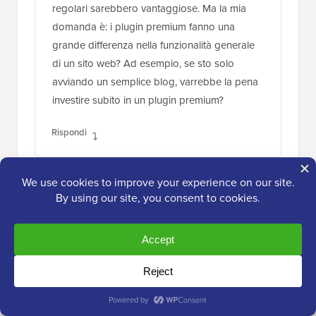
regolari sarebbero vantaggiose. Ma la mia
domanda è: i plugin premium fanno una
grande differenza nella funzionalità generale
di un sito web? Ad esempio, se sto solo
avviando un semplice blog, varrebbe la pena
investire subito in un plugin premium?
Rispondi
Supporto WPBeginner
AMMINISTRATORE
15 maggio 2024 alle 9:05
Dovresti considerare l'acquisto di un plugin
premium solo se c'è una funzionalità di cui
hai bisogno da un plugin. Non