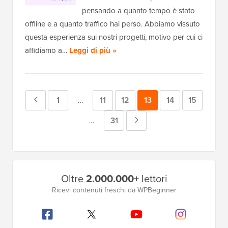
pensando a quanto tempo è stato
offline e a quanto traffico hai perso. Abbiamo vissuto
questa esperienza sui nostri progetti, motivo per cui ci
affidiamo a…
Leggi di più »
Pagina
Pagina
1
Pagina
11
Pagina
12
Pagina
13
Pagina
14
Pagina
15
Pagine
…
intermedie
precedente
Pagina
31
Pagina
Pagine
…
omesse
intermedie
successiva
omesse
Barra
Oltre
2.000.000+
lettori
laterale
Ricevi contenuti freschi da WPBeginner
principale