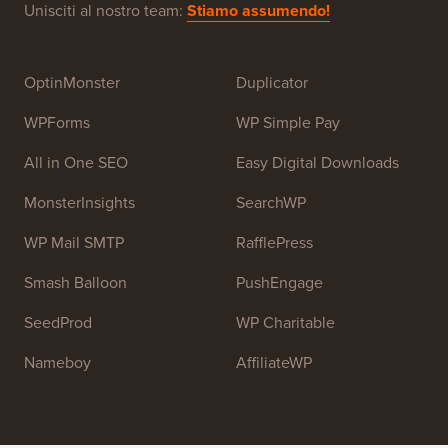
Unisciti al nostro team:
Stiamo assumendo!
OptinMonster
Duplicator
WPForms
WP Simple Pay
All in One SEO
Easy Digital Downloads
MonsterInsights
SearchWP
WP Mail SMTP
RafflePress
Smash Balloon
PushEngage
SeedProd
WP Charitable
Nameboy
AffiliateWP