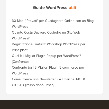
Guide WordPress
utili
30 Modi "Provati" per Guadagnare Online con un Blog
Come Sp
WordPress
WordPre
Quanto Costa Davvero Costruire un Sito Web
Come Sp
WordPress?
Dominio
Registrazione Gratuita: Workshop WordPress per
Come Pa
Principianti
Posizio
Qual è il Miglior Plugin Popup per WordPress?
Come Pa
(Confronto)
(Passo 
Confronto tra i 5 Migliori Plugin E-commerce per
Come Pa
WordPress
WordPr
Come Creare una Newsletter via Email nel MODO
Come Sp