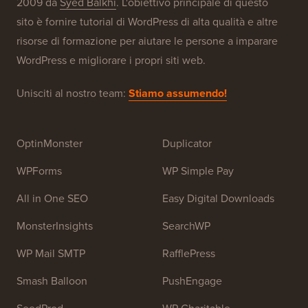
Informazioni su WPBeginner®
WPBeginner è un sito di risorse WordPress gratuito per
principianti. WPBeginner è stato fondato nel luglio
2009 da
Syed Balkhi
. L'obiettivo principale di questo
sito è fornire tutorial di WordPress di alta qualità e altre
risorse di formazione per aiutare le persone a imparare
WordPress e migliorare i propri siti web.
Unisciti al nostro team:
Stiamo assumendo!
OptinMonster
Duplicator
WPForms
WP Simple Pay