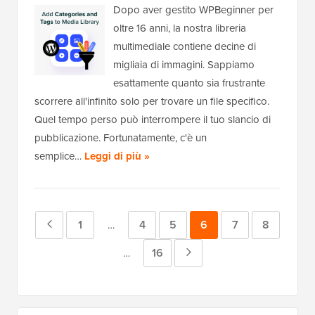
Dopo aver gestito WPBeginner per
oltre 16 anni, la nostra libreria
multimediale contiene decine di
migliaia di immagini. Sappiamo
esattamente quanto sia frustrante
scorrere all'infinito solo per trovare un file specifico.
Quel tempo perso può interrompere il tuo slancio di
pubblicazione. Fortunatamente, c'è un
semplice…
Leggi di più »
Pagina
Pagina
1
Pagina
4
Pagina
5
Pagina
6
Pagina
7
Pagina
8
Pagine
…
intermedie
precedente
Pagina
16
Pagina
Pagine
…
omesse
intermedie
successiva
omesse