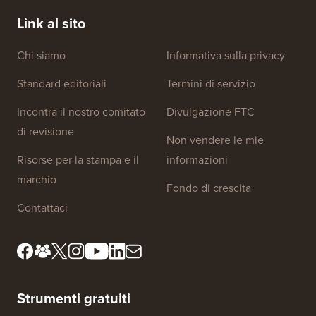
GIUSTO (Passo dopo Passo)
Server 
Link al sito
Chi siamo
Informativa sulla privacy
Standard editoriali
Termini di servizio
Incontra il nostro comitato
Divulgazione FTC
di revisione
Non vendere le mie
Risorse per la stampa e il
informazioni
marchio
Fondo di crescita
Contattaci