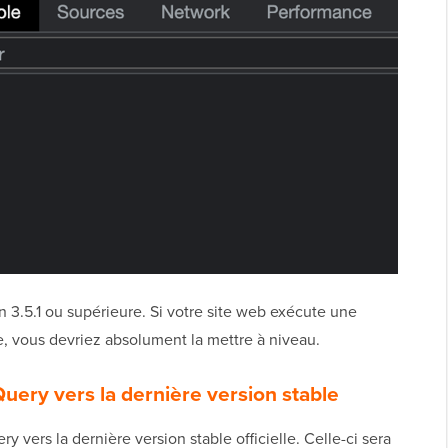
 3.5.1 ou supérieure. Si votre site web exécute une
e, vous devriez absolument la mettre à niveau.
Query vers la dernière version stable
ry vers la dernière version stable officielle. Celle-ci sera