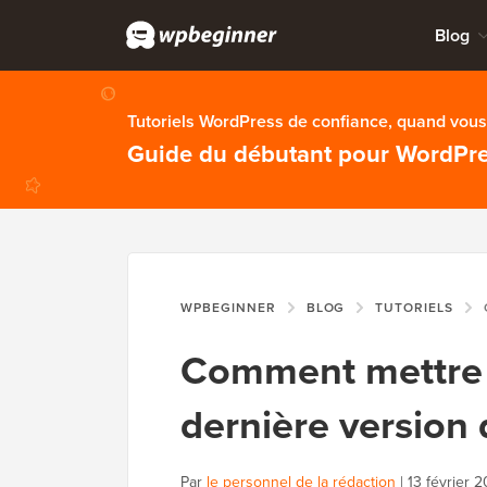
Blog
Tutoriels WordPress de confiance, quand vous 
Guide du débutant pour WordPr
WPBEGINNER
BLOG
TUTORIELS
C
Comment mettre à
dernière version
Par
le personnel de la rédaction
|
13 février 