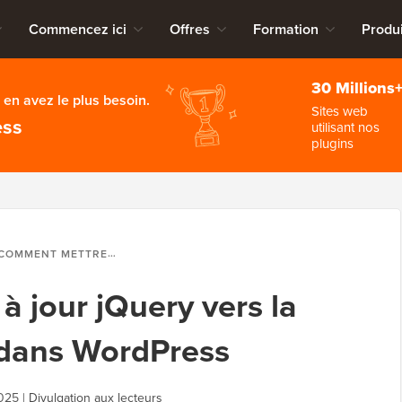
Commencez ici
Offres
Formation
Produi
30 Millions
en avez le plus besoin.
Sites web
ess
utilisant nos
plugins
OMMENT METTRE À JOUR JQUERY VERS LA DERNIÈRE VERSION DANS WORDPRESS
 jour jQuery vers la
 dans WordPress
2025
|
Divulgation aux lecteurs