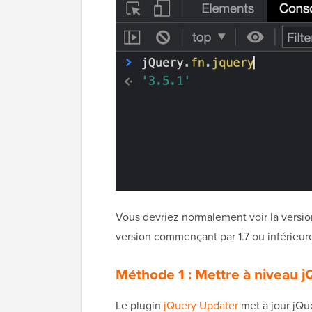
Vous devriez normalement voir la version
version commençant par 1.7 ou inférieur
Méthode 1 : Mettre à niveau j
Le plugin
jQuery Updater
met à jour jQue