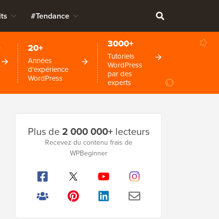
ts
#Tendance
3000+
+
20+
Tutoriels
Années
WordPress
d'expérience
par des
WordPress
experts
Barre
Plus de
2 000 000+
lecteurs
latérale
Recevez du contenu frais de
WPBeginner
principale