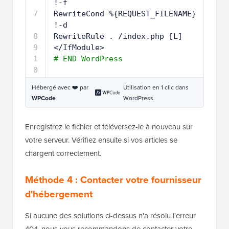
!-f
7
RewriteCond %{REQUEST_FILENAME} 
!-d
8
RewriteRule . 
/index
.php [L]
9
<
/IfModule
>
1
# END WordPress
0
Hébergé avec ❤️ par
Utilisation en 1 clic dans
WPCode
WordPress
Enregistrez le fichier et téléversez-le à nouveau sur
votre serveur. Vérifiez ensuite si vos articles se
chargent correctement.
Méthode 4 : Contacter votre fournisseur
d'hébergement
Si aucune des solutions ci-dessus n'a résolu l'erreur
404, nous vous recommandons de contacter votre