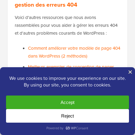
gestion des erreurs 404
Voici d'autres ressources que nous avons
rassemblées pour vous aider à gérer les erreurs 404
et d'autres problèmes courants de WordPress :
Comment améliorer votre modèle de page 404
dans WordPress (2 méthodes)
Meilleurs exemples de conception de pages
d'erreur 404 WordPress
Meilleurs plugins de redirection 404 gratuits
pour WordPress
Comment recevoir des alertes par e-mail pour
les erreurs 404 dans WordPress
Nous espérons que cet article vous a aidé à résoudre
les erreurs 404 des articles WordPress. Vous voudrez