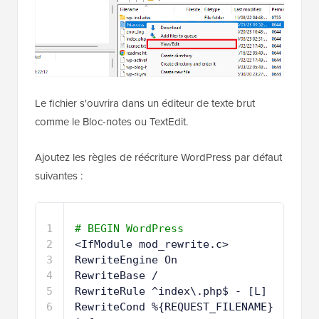
Le fichier s'ouvrira dans un éditeur de texte brut
comme le Bloc-notes ou TextEdit.
Ajoutez les règles de réécriture WordPress par défaut
suivantes :
1
# BEGIN WordPress
2
<IfModule mod_rewrite.c>
3
RewriteEngine On
4
RewriteBase /
5
RewriteRule ^index\.php$ - [L]
6
RewriteCond %{REQUEST_FILENAME} 