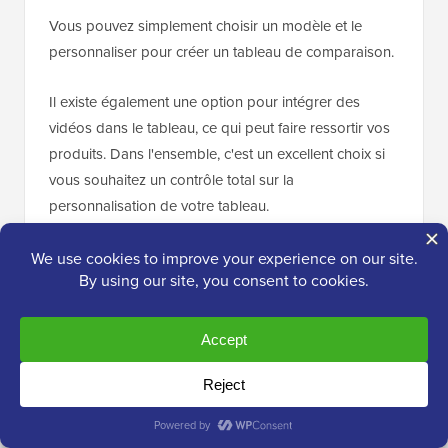
Vous pouvez simplement choisir un modèle et le
personnaliser pour créer un tableau de comparaison.
Il existe également une option pour intégrer des
vidéos dans le tableau, ce qui peut faire ressortir vos
produits. Dans l'ensemble, c'est un excellent choix si
vous souhaitez un contrôle total sur la
personnalisation de votre tableau.
✅
Avantages de Pricing Table by Supsystic :
Constructeur par glisser-déposer
Tous les tableaux sont adaptatifs pour mobile
Modèles de tableaux préconçus
Animation au survol, colonnes illimitées, listes
mises en avant, et plus encore