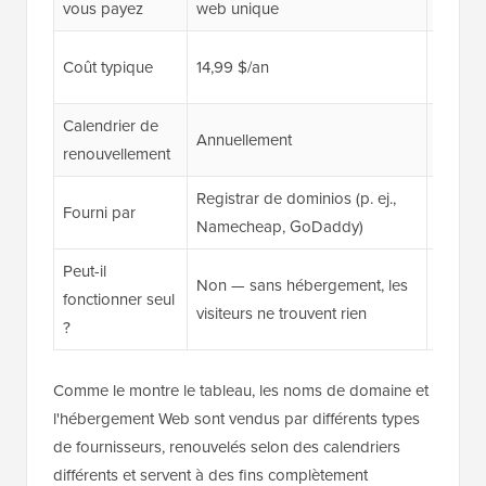
vous payez
web unique
ressou
7,99 $/
Coût typique
14,99 $/an
disponi
Calendrier de
Annuellement
Mensue
renouvellement
Registrar de dominios (p. ej.,
Sociét
Fourni par
Namecheap, GoDaddy)
exempl
Peut-il
Non — sans hébergement, les
Non — 
fonctionner seul
visiteurs ne trouvent rien
peut ac
?
Comme le montre le tableau, les noms de domaine et
l'hébergement Web sont vendus par différents types
de fournisseurs, renouvelés selon des calendriers
différents et servent à des fins complètement