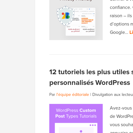
confiance.
raison – ils
d’options m
Google…
L
12 tutoriels les plus utiles
personnalisés WordPress
Par
l'équipe éditoriale
|
Divulgation aux lecteu
Avez-vous d
de WordPre
vous souhai
annuaire ou