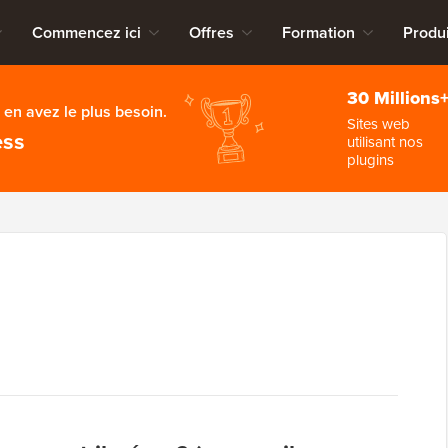
Commencez ici
Offres
Formation
Produi
30 Millions
en avez le plus besoin.
Sites web
ess
utilisant nos
plugins