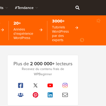
ts
#Tendance
3000+
+
20+
Tutoriels
Années
WordPress
d'expérience
par des
WordPress
experts
Barre
Plus de
2 000 000+
lecteurs
latérale
Recevez du contenu frais de
WPBeginner
principale