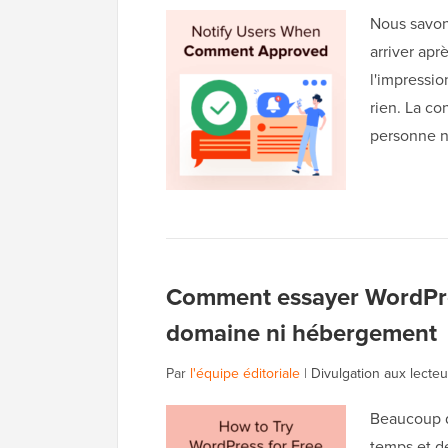
Nous savons
arriver apr
l'impressi
rien. La co
personne n
Comment essayer WordPre
domaine ni hébergement
Par
l'équipe éditoriale
|
Divulgation aux lecteu
Beaucoup d
temps et d