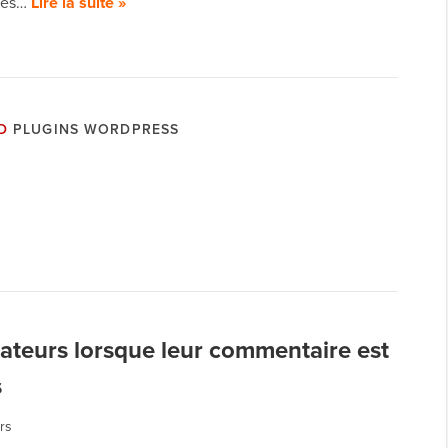
tes…
Lire la suite »
D
PLUGINS WORDPRESS
sateurs lorsque leur commentaire est
s
rs