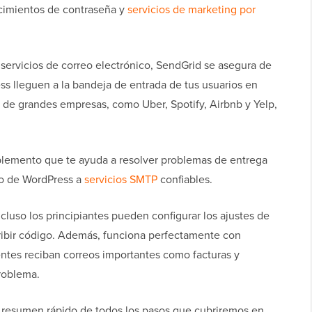
ecimientos de contraseña y
servicios de marketing por
ervicios de correo electrónico, SendGrid se asegura de
ss lleguen a la bandeja de entrada de tus usuarios en
 de grandes empresas, como Uber, Spotify, Airbnb y Yelp,
mplemento que te ayuda a resolver problemas de entrega
io de WordPress a
servicios SMTP
confiables.
incluso los principiantes pueden configurar los ajustes de
ribir código. Además, funciona perfectamente con
entes reciban correos importantes como facturas y
roblema.
n resumen rápido de todos los pasos que cubriremos en