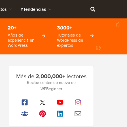
tos
#Tendencias
20+
3000+
Años de
Tutoriales de
experiencia en
WordPress de
WordPress
expertos
Barra
Más de
2,000,000+
lectores
lateral
Recibe contenido nuevo de
WPBeginner
principal