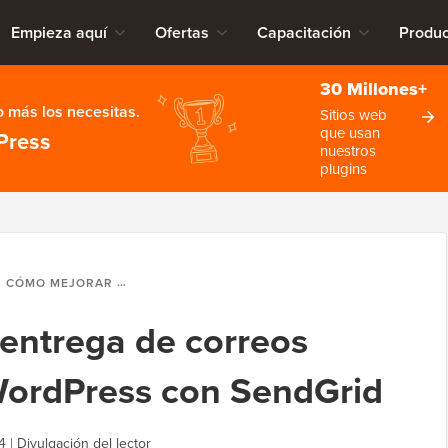
Empieza aquí
Ofertas
Capacitación
Produc
30 Millones+
 más los necesitas.
Sitios web
que usan
Press
nuestros
plugins
CÓMO MEJORAR LA ENTREGA DE CORREOS ELECTRÓNICOS DE WORDPRESS CON SENDGRID
entrega de correos
WordPress con SendGrid
4
|
Divulgación del lector