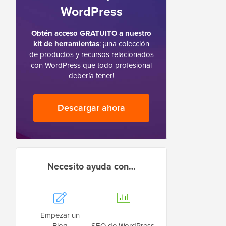
WordPress
Obtén acceso GRATUITO a nuestro
kit de herramientas
: ¡una colección
de productos y recursos relacionados
con WordPress que todo profesional
debería tener!
Descargar ahora
Necesito ayuda con…
Empezar un
Blog
SEO de WordPress