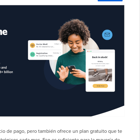
io de pago, pero también ofrece un plan gratuito que te
trónicos cada mes. Eso es suficiente para la mayoría de