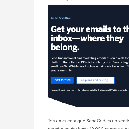
Ten en cuenta que SendGrid es un servic
permite enviar hasta 12,000 correos elec