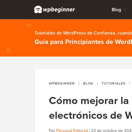
Blog
Tutoriales de WordPress de Confianza, cuando
Guía para Principiantes de Word
WPBEGINNER
BLOG
TUTORIALES
Cómo mejorar la 
electrónicos de 
Por
Personal Editorial
|
23 de octubre de 202