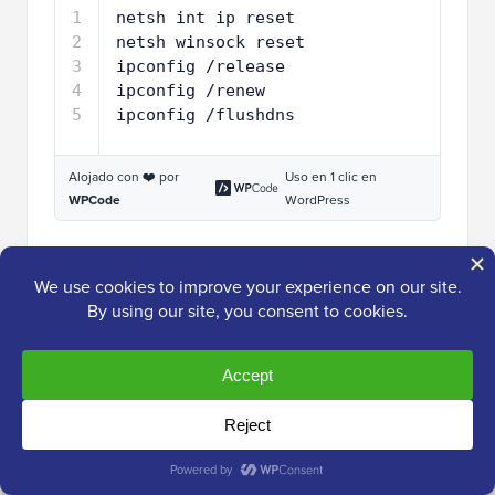
1
netsh int ip reset
2
netsh winsock reset
3
ipconfig /release
4
ipconfig /renew
5
ipconfig /flushdns
Alojado con ❤️ por
Uso en 1 clic en
WPCode
WordPress
Después de eso, necesitas reiniciar tu computadora e
intentar visitar el sitio web para verificar si el error se
ha solucionado.
Más ayuda DIY para corregir errores de
WordPress 🛠️
Encontrarse con un error de restablecimiento de
conexión puede ser frustrante, pero definitivamente