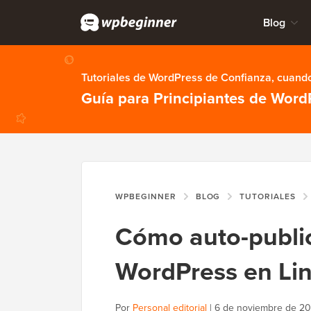
Blog
Tutoriales de WordPress de Confianza, cuando
Guía para Principiantes de Word
WPBEGINNER
BLOG
TUTORIALES
Cómo auto-public
WordPress en Li
Por
Personal editorial
|
6 de noviembre de 2