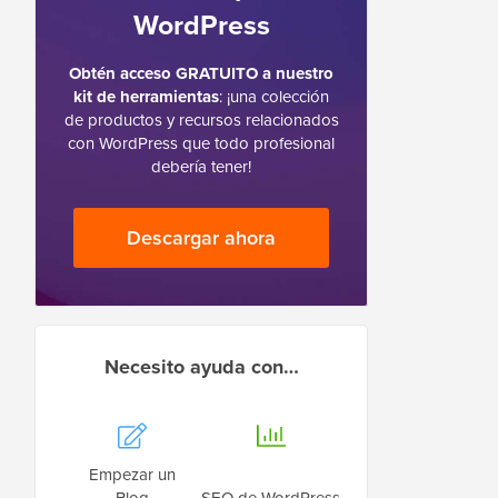
WordPress
Obtén acceso GRATUITO a nuestro
kit de herramientas
: ¡una colección
de productos y recursos relacionados
con WordPress que todo profesional
debería tener!
Descargar ahora
Necesito ayuda con…
Empezar un
Blog
SEO de WordPress