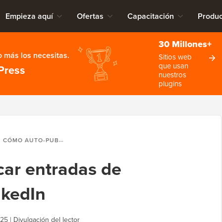
Empieza aquí
Ofertas
Capacitación
Produc
30 Millones+
 más los necesitas.
Sitios web
que usan
Press
nuestros
plugins
CÓMO AUTO-PUBLICAR ENTRADAS DE WORDPRESS EN LINKEDIN
ar entradas de
nkedIn
025
|
Divulgación del lector