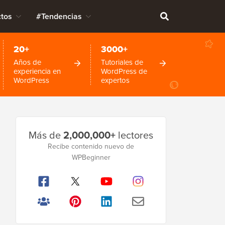
tos
#Tendencias
20+
3000+
Años de
Tutoriales de
experiencia en
WordPress de
WordPress
expertos
Barra
Más de
2,000,000+
lectores
lateral
Recibe contenido nuevo de
WPBeginner
principal