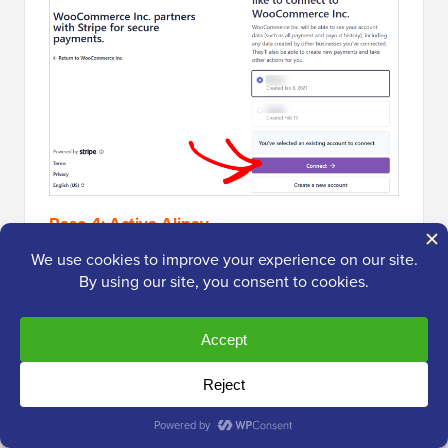
Paso 4: Activa Alipay
Ahora, tu cuenta de Stripe está completamente
conectada a tu
tienda en línea
.
Para activar Alipay, deberás volver a la pestaña
'Pagos'. Luego, junto al método 'Stripe Alipay',
hagamos clic en 'Administrar'.