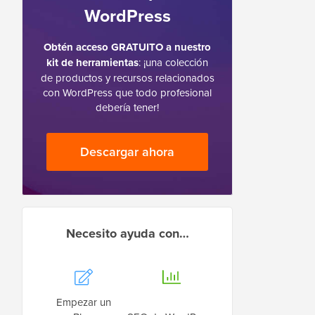
WordPress
Obtén acceso GRATUITO a nuestro
kit de herramientas
: ¡una colección
de productos y recursos relacionados
con WordPress que todo profesional
debería tener!
Descargar ahora
Necesito ayuda con…
Empezar un