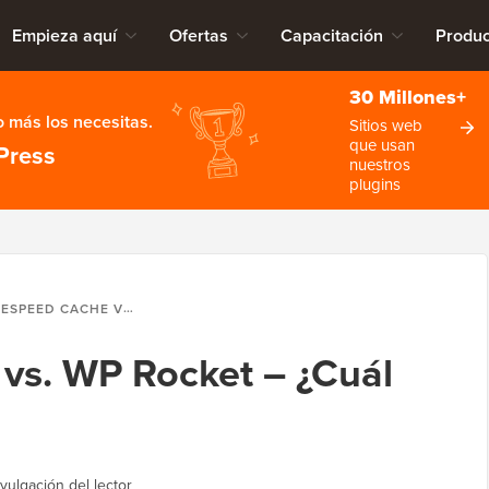
Empieza aquí
Ofertas
Capacitación
Produc
30 Millones+
 más los necesitas.
Sitios web
que usan
Press
nuestros
plugins
EED CACHE VS. WP ROCKET – ¿CUÁL ES MEJOR?
vs. WP Rocket – ¿Cuál
vulgación del lector