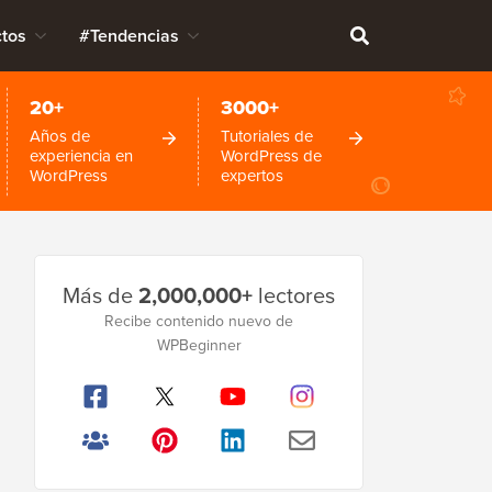
tos
#Tendencias
20+
3000+
Años de
Tutoriales de
experiencia en
WordPress de
WordPress
expertos
Barra
Más de
2,000,000+
lectores
lateral
Recibe contenido nuevo de
principal
WPBeginner