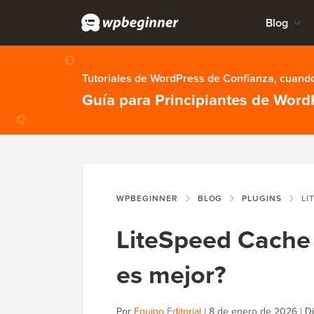
Blog
Tutoriales de WordPress de Confianza, cuando
Guía para Principiantes de Word
WPBEGINNER
BLOG
PLUGINS
LITESP
LiteSpeed Cache 
es mejor?
Por
Equipo Editorial
|
8 de enero de 2026
|
Di