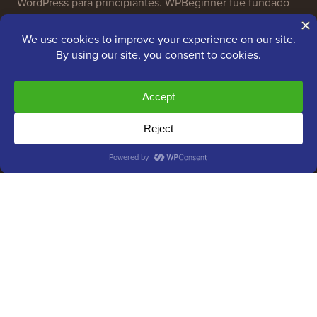
WordPress para principiantes. WPBeginner fue fundado
en julio de 2009 por
Syed Balkhi
. El objetivo principal
de este sitio es proporcionar tutoriales de alta calidad
de WordPress y otros recursos de capacitación para
ayudar a las personas a aprender WordPress y mejorar
sus sitios web.
Únete a nuestro equipo:
¡Estamos contratando!
OptinMonster
Duplicator
WPForms
WP Simple Pay
All in One SEO
Easy Digital Downloads
MonsterInsights
SearchWP