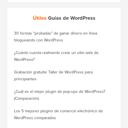
Útiles
Guías de WordPress
30 formas "probadas" de ganar dinero en línea
Cómo mo
blogueando con WordPress
a WordP
¿Cuánto cuesta realmente crear un sitio web de
Cómo m
WordPress?
dominio
Grabación gratuita: Taller de WordPress para
Cómo ca
principiantes
posicio
¿Cuál es el mejor plugin de pop-ups de WordPress?
Cómo ca
(Comparación)
a paso)
Los 5 mejores plugins de comercio electrónico de
Cómo m
WordPress comparados
correct