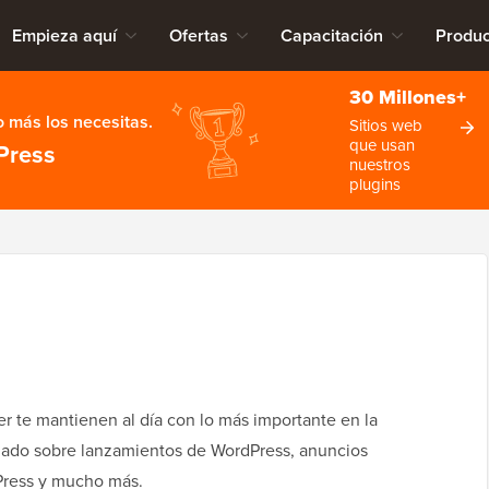
Empieza aquí
Ofertas
Capacitación
Produc
30 Millones+
 más los necesitas.
Sitios web
que usan
Press
nuestros
plugins
 te mantienen al día con lo más importante en la
mado sobre lanzamientos de WordPress, anuncios
dPress y mucho más.