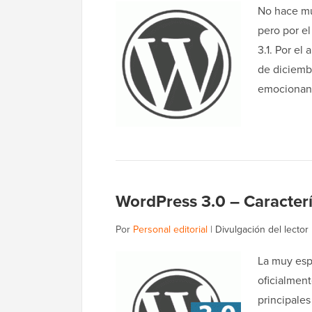
No hace m
pero por e
3.1. Por el
de diciemb
emocionant
WordPress 3.0 – Caracterí
Por
Personal editorial
|
Divulgación del lector
La muy esp
oficialmen
principales