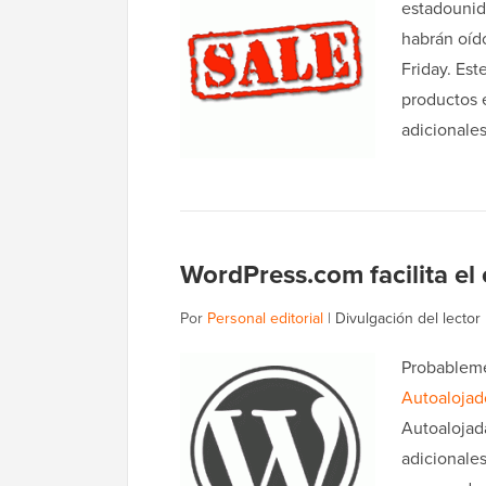
estadounid
habrán oíd
Friday. Es
productos e
adicionale
WordPress.com facilita el
Por
Personal editorial
|
Divulgación del lector
Probableme
Autoalojad
Autoalojad
adicionale