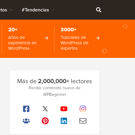
tos
#Tendencias
20+
3000+
Años de
Tutoriales de
experiencia en
WordPress de
WordPress
expertos
Barra
Más de
2,000,000+
lectores
lateral
Recibe contenido nuevo de
WPBeginner
principal