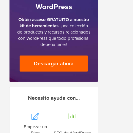
WordPress
Obtén acceso GRATUITO a nuestro
kit de herramientas
: ¡una colección
de productos y recursos relacionados
con WordPress que todo profesional
debería tener!
Descargar ahora
Necesito ayuda con…
Empezar un
Blog
SEO de WordPress