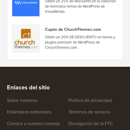
Obtén un 25% de descuento en la colección
de hermosos temas de WordPress de
VisualModo.
Cupón de ChurchThemes.com
Obtén un 20% DE DESCUENTO en temas y
plugins premium de WordPress de
ChurchThemes.com.
Enlaces del sitio
Sobre nosotros
Política de privacidad
Estándares editoriales
Términos de servicio
Conoce a nuestro consejo
Divulgación de la FTC