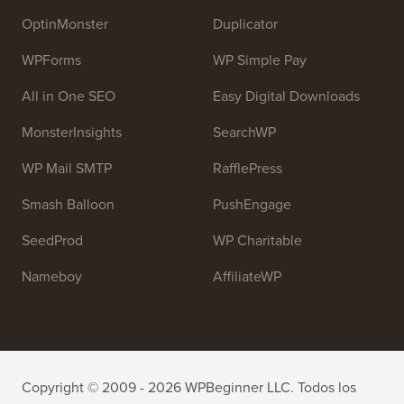
OptinMonster
Duplicator
WPForms
WP Simple Pay
All in One SEO
Easy Digital Downloads
MonsterInsights
SearchWP
WP Mail SMTP
RafflePress
Smash Balloon
PushEngage
SeedProd
WP Charitable
Nameboy
AffiliateWP
Copyright © 2009 - 2026 WPBeginner LLC. Todos los