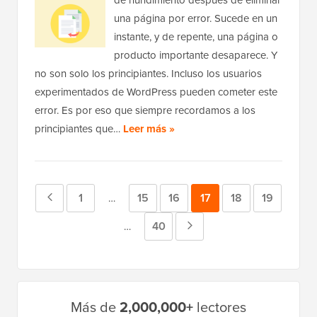
de hundimiento después de eliminar
una página por error. Sucede en un
instante, y de repente, una página o
producto importante desaparece. Y
no son solo los principiantes. Incluso los usuarios
experimentados de WordPress pueden cometer este
error. Es por eso que siempre recordamos a los
principiantes que…
Leer más »
Página
Página
1
Página
15
Página
16
Página
17
Página
18
Página
19
Páginas
…
provisionales
anterior
Página
40
Página
Páginas
…
omitidas
provisionales
siguiente
omitidas
Barra
Más de
2,000,000+
lectores
lateral