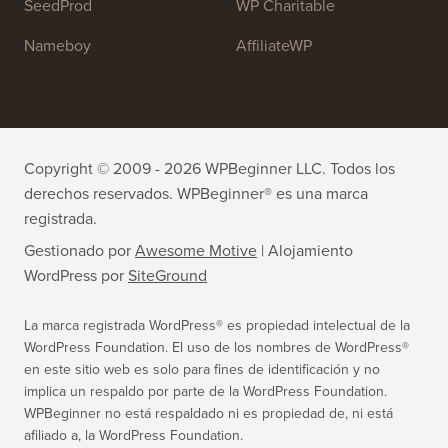
All in One SEO
Easy Digital Downloads
MonsterInsights
SearchWP
WP Mail SMTP
RafflePress
Smash Balloon
PushEngage
SeedProd
WP Charitable
Nameboy
AffiliateWP
Copyright © 2009 - 2026 WPBeginner LLC. Todos los
derechos reservados. WPBeginner® es una marca
registrada.
Gestionado por
Awesome Motive
|
Alojamiento