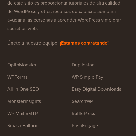
Acerca de WPBeginner®
WPBeginner es un sitio de recursos gratuitos de
WordPress para principiantes. WPBeginner fue fundado
en julio de 2009 por
Syed Balkhi
. El objetivo principal
de este sitio es proporcionar tutoriales de alta calidad
de WordPress y otros recursos de capacitación para
ayudar a las personas a aprender WordPress y mejorar
sus sitios web.
Únete a nuestro equipo:
¡Estamos contratando!
OptinMonster
Duplicator
WPForms
WP Simple Pay