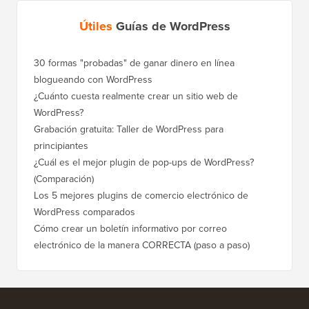
Útiles
Guías de WordPress
30 formas "probadas" de ganar dinero en línea
Cómo mo
blogueando con WordPress
a WordP
¿Cuánto cuesta realmente crear un sitio web de
Cómo m
WordPress?
dominio
Grabación gratuita: Taller de WordPress para
Cómo ca
principiantes
posicio
¿Cuál es el mejor plugin de pop-ups de WordPress?
Cómo ca
(Comparación)
a paso)
Los 5 mejores plugins de comercio electrónico de
Cómo m
WordPress comparados
correct
Cómo crear un boletín informativo por correo
Cómo mo