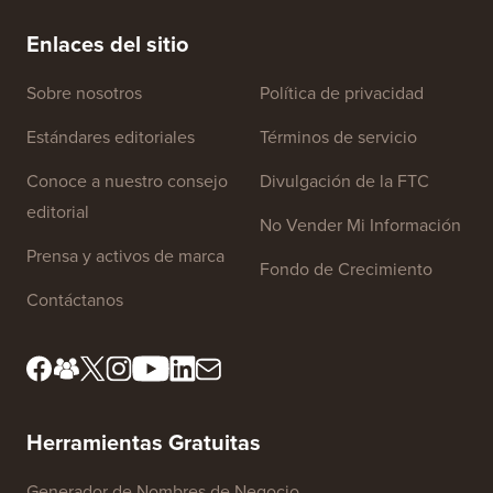
electrónico de la manera CORRECTA (paso a paso)
tiempo 
Enlaces del sitio
Sobre nosotros
Política de privacidad
Estándares editoriales
Términos de servicio
Conoce a nuestro consejo
Divulgación de la FTC
editorial
No Vender Mi Información
Prensa y activos de marca
Fondo de Crecimiento
Contáctanos