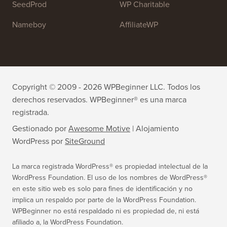
All in One SEO
Easy Digital Downloads
MonsterInsights
SearchWP
WP Mail SMTP
RafflePress
Smash Balloon
PushEngage
SeedProd
WP Charitable
Nameboy
AffiliateWP
Copyright © 2009 - 2026 WPBeginner LLC. Todos los
derechos reservados. WPBeginner® es una marca
registrada.
Gestionado por
Awesome Motive
|
Alojamiento