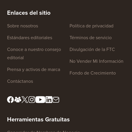
electrónico de la manera CORRECTA (paso a paso)
tiempo 
Enlaces del sitio
Sobre nosotros
Política de privacidad
Estándares editoriales
Términos de servicio
Conoce a nuestro consejo
Divulgación de la FTC
editorial
No Vender Mi Información
Prensa y activos de marca
Fondo de Crecimiento
Contáctanos