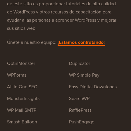
Acerca de WPBeginner®
WPBeginner es un sitio de recursos gratuitos de
WordPress para principiantes. WPBeginner fue fundado
en julio de 2009 por
Syed Balkhi
. El objetivo principal
de este sitio es proporcionar tutoriales de alta calidad
de WordPress y otros recursos de capacitación para
ayudar a las personas a aprender WordPress y mejorar
sus sitios web.
Únete a nuestro equipo:
¡Estamos contratando!
OptinMonster
Duplicator
WPForms
WP Simple Pay