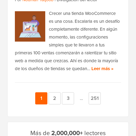
Crecer una tienda WooCommerce
es una cosa. Escalarla es un desafío
completamente diferente. En algún
momento, las configuraciones
simples que te llevaron a tus
primeras 100 ventas comenzarán a ralentizar tu sitio
web a medida que crezcas. Ahí es donde la mayoría
de los dueños de tiendas se quedan…
Leer más »
Página
1
Página
2
Página
3
Página
251
Páginas
…
provisionales
omitidas
Barra
Más de
2,000,000+
lectores
lateral