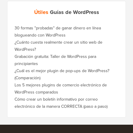
Útiles
Guías de WordPress
30 formas "probadas" de ganar dinero en línea
Cómo mo
blogueando con WordPress
a WordP
¿Cuánto cuesta realmente crear un sitio web de
Cómo m
WordPress?
dominio
Grabación gratuita: Taller de WordPress para
Cómo ca
principiantes
posicio
¿Cuál es el mejor plugin de pop-ups de WordPress?
Cómo ca
(Comparación)
a paso)
Los 5 mejores plugins de comercio electrónico de
Cómo m
WordPress comparados
correct
Cómo crear un boletín informativo por correo
Cómo mo