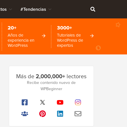
tos
#Tendencias
20+
3000+
Años de
Tutoriales de
experiencia en
WordPress de
WordPress
expertos
Barra
Más de
2,000,000+
lectores
lateral
Recibe contenido nuevo de
WPBeginner
principal