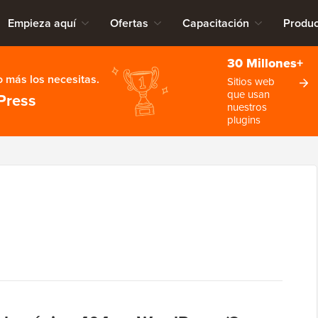
Empieza aquí
Ofertas
Capacitación
Produc
30 Millones+
 más los necesitas.
Sitios web
que usan
Press
nuestros
plugins