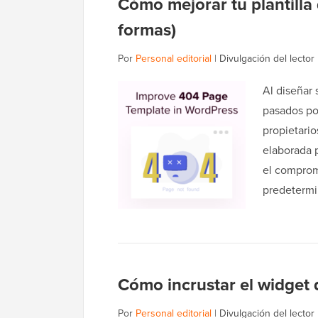
Cómo mejorar tu plantilla
formas)
Por
Personal editorial
|
Divulgación del lector
Al diseñar
pasados por
propietari
elaborada 
el comprom
predeterm
Cómo incrustar el widget
Por
Personal editorial
|
Divulgación del lector