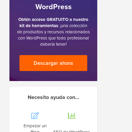
WordPress
Obtén acceso GRATUITO a nuestro
kit de herramientas
: ¡una colección
de productos y recursos relacionados
con WordPress que todo profesional
debería tener!
Descargar ahora
Necesito ayuda con…
Empezar un
Blog
SEO de WordPress