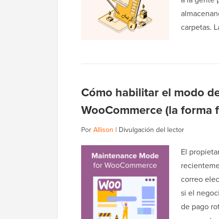
almacenand
carpetas. 
Cómo habilitar el modo d
WooCommerce (la forma fá
Por
Allison
|
Divulgación del lector
El propiet
recienteme
correo ele
si el negoc
de pago rot