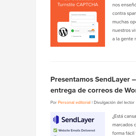
nos enseñó
contra spa
muchas opc
nuestros v
a la gente
Presentamos SendLayer – F
entrega de correos de Wo
Por
Personal editorial
|
Divulgación del lector
¿Está cansa
marcados c
forma fácil