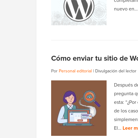
completame
nuevo en
Cómo enviar tu sitio de 
Por
Personal editorial
|
Divulgación del lector
Después de
pregunta q
esta: “¿Por
de los cas
simplement
El…
Leer m