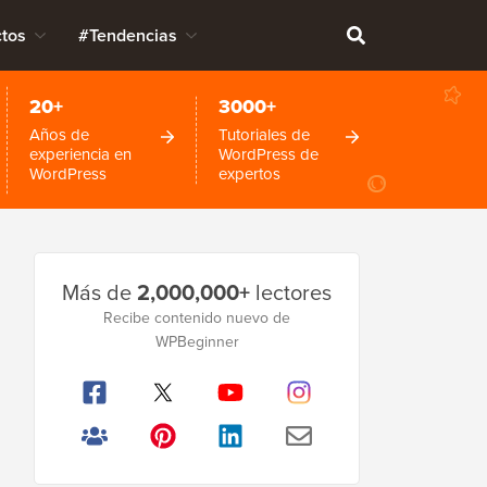
tos
#Tendencias
20+
3000+
Años de
Tutoriales de
experiencia en
WordPress de
WordPress
expertos
Barra
Más de
2,000,000+
lectores
lateral
Recibe contenido nuevo de
principal
WPBeginner