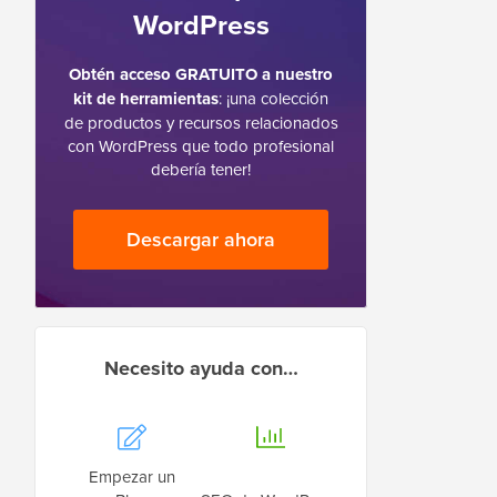
WordPress
Obtén acceso GRATUITO a nuestro
kit de herramientas
: ¡una colección
de productos y recursos relacionados
con WordPress que todo profesional
debería tener!
Descargar ahora
Necesito ayuda con…
Empezar un