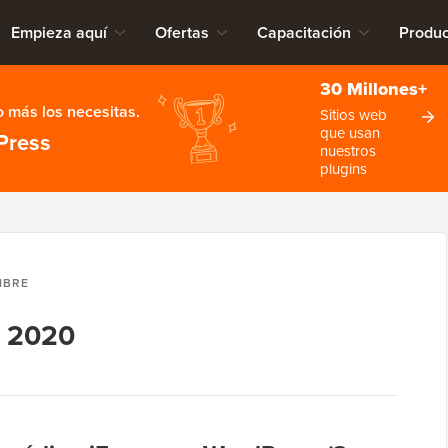
Empieza aquí
Ofertas
Capacitación
Produc
30 Millones+
 más los necesitas.
Sitios web
que usan
Press
nuestros
plugins
MBRE
e 2020