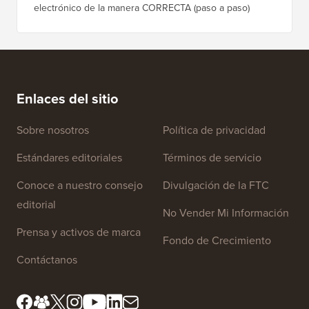
Los 5 mejores plugins de comercio electrónico de
Cómo m
WordPress comparados
correct
Cómo crear un boletín informativo por correo
Cómo mo
electrónico de la manera CORRECTA (paso a paso)
tiempo 
Enlaces del sitio
Sobre nosotros
Política de privacidad
Estándares editoriales
Términos de servicio
Conoce a nuestro consejo
Divulgación de la FTC
editorial
No Vender Mi Información