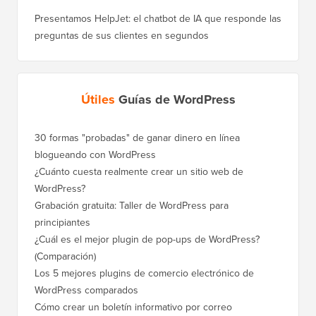
Presentamos HelpJet: el chatbot de IA que responde las
preguntas de sus clientes en segundos
Útiles
Guías de WordPress
30 formas "probadas" de ganar dinero en línea
Cómo mo
blogueando con WordPress
a WordP
¿Cuánto cuesta realmente crear un sitio web de
Cómo m
WordPress?
dominio
Grabación gratuita: Taller de WordPress para
Cómo ca
principiantes
posicio
¿Cuál es el mejor plugin de pop-ups de WordPress?
Cómo ca
(Comparación)
a paso)