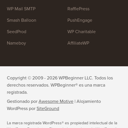
OptinMonster
Duplicator
WPForms
WP Simple Pay
All in One SEO
Easy Digital Downloads
MonsterInsights
SearchWP
WP Mail SMTP
RafflePress
Smash Balloon
PushEngage
SeedProd
WP Charitable
Nameboy
AffiliateWP
Copyright © 2009 - 2026 WPBeginner LLC. Todos los