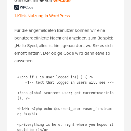
Gehostet mit ❤️ von
1-Klick-Nutzung in
WPCode
WordPress
Für die angemeldeten Benutzer können wir eine
benutzerdefinierte Nachricht anzeigen, zum Beispiel:
„Hallo Syed, alles ist hier, genau dort, wo Sie es sich
erhofft hatten“. Der obige Code wird dann etwa so
aussehen:
<?php if ( is_user_logged_in() ) { ?>

    <!-- text that logged in users will see -->

<?php global $current_user; get_currentuserinfo
(); ?>

<h1>Hi <?php echo $current_user->user_firstnam
e; ?></h1>

<p>Everything is here, right where you hoped it 
would be :)</p>
