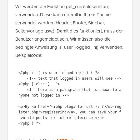
Wir werden die Funktion get_currentuserinfo();
verwenden. Diese kann überall in Ihrem Theme
verwendet werden (Header, Footer, Sidebar,
Seitenvorlage usw.). Damit dies funktioniert, muss der
Benutzer angemeldet sein. Wir müssen also die
bedingte Anweisung is_user_logged_in() verwenden.
Beispielcode:
<?php if ( is_user_logged_in() ) { ?>

    <!-- text that logged in users will see -->

<?php } else {   ?>

    <!-- here is a paragraph that is shown to a
nyone not logged in -->

<p>By <a href="<?php bloginfo('url'); ?>/wp-reg
ister.php">registering</a>, you can save your f
avorite posts for future reference.</p>

<?php } ?>