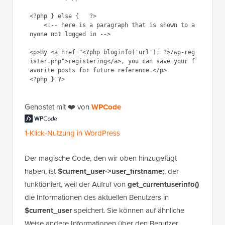
<?php } else {   ?>

    <!-- here is a paragraph that is shown to a
nyone not logged in -->

<p>By <a href="<?php bloginfo('url'); ?>/wp-reg
ister.php">registering</a>, you can save your f
avorite posts for future reference.</p>

<?php } ?>
Gehostet mit ❤️ von
1-Klick-Nutzung in
WPCode
WordPress
Der magische Code, den wir oben hinzugefügt
haben, ist
$current_user->user_firstname;
, der
funktioniert, weil der Aufruf von
get_currentuserinfo()
die Informationen des aktuellen Benutzers in
$current_user
speichert. Sie können auf ähnliche
Weise andere Informationen über den Benutzer
abrufen, wie z. B. dessen Login, Benutzer-ID, E-Mail-