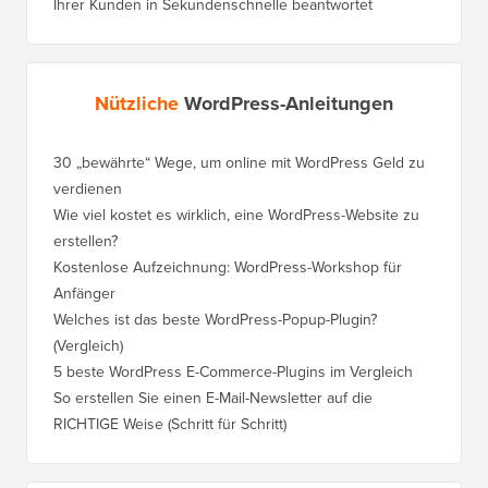
Nützliche
WordPress-Anleitungen
30 „bewährte“ Wege, um online mit WordPress Geld zu
So vers
verdienen
WordPre
Wie viel kostet es wirklich, eine WordPress-Website zu
So vers
erstellen?
Domain,
Kostenlose Aufzeichnung: WordPress-Workshop für
Wechsel
Anfänger
Ranking
Welches ist das beste WordPress-Popup-Plugin?
So wech
(Vergleich)
für Schri
5 beste WordPress E-Commerce-Plugins im Vergleich
So wech
So erstellen Sie einen E-Mail-Newsletter auf die
So vers
RICHTIGE Weise (Schritt für Schritt)
einen n