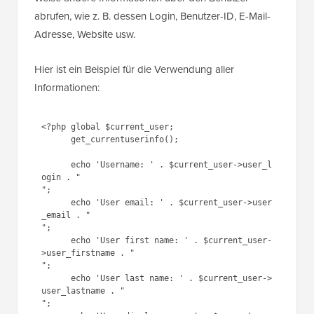
Adresse, Website usw.
Hier ist ein Beispiel für die Verwendung aller
Informationen:
<?php global $current_user;

      get_currentuserinfo();

      echo 'Username: ' . $current_user->user_l
ogin . "

";

      echo 'User email: ' . $current_user->user
_email . "

";

      echo 'User first name: ' . $current_user-
>user_firstname . "

";

      echo 'User last name: ' . $current_user->
user_lastname . "

";

      echo 'User display name: ' . $current_use
r->display_name . "
