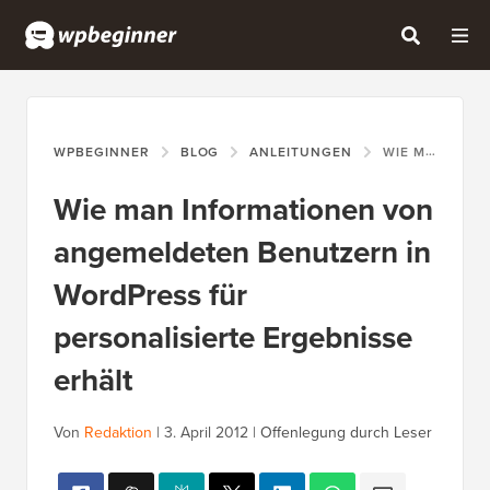
WPBEGINNER
BLOG
ANLEITUNGEN
WIE MAN INFORMATIONEN VON ANGEMELDETEN BENUTZERN IN WORDPRESS FÜR PERSONALISIERTE ERGEBNISSE ERHÄLT
Wie man Informationen von
angemeldeten Benutzern in
WordPress für
personalisierte Ergebnisse
erhält
Von
Redaktion
|
3. April 2012
|
Offenlegung durch Leser