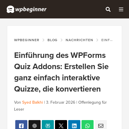
WPBEGINNER
BLOG
NACHRICHTEN
EINFÜHRUNG DES WPFORMS QUIZ ADDONS: ERSTELLEN SIE GANZ EINFACH INTERAKTIVE QUIZZE, DIE KONVERTIEREN
Einführung des WPForms
Quiz Addons: Erstellen Sie
ganz einfach interaktive
Quizze, die konvertieren
Von
Syed Balkhi
|
3. Februar 2026
|
Offenlegung für
Leser