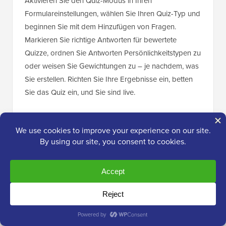
Aktivieren Sie den Quiz-Modus in Ihren
Formulareinstellungen, wählen Sie Ihren Quiz-Typ und
beginnen Sie mit dem Hinzufügen von Fragen.
Markieren Sie richtige Antworten für bewertete
Quizze, ordnen Sie Antworten Persönlichkeitstypen zu
oder weisen Sie Gewichtungen zu – je nachdem, was
Sie erstellen. Richten Sie Ihre Ergebnisse ein, betten
Sie das Quiz ein, und Sie sind live.
Wenn Sie noch schneller vorgehen möchten,
beschreiben Sie das benötigte Quiz in einfachen
Worten und lassen Sie WPForms AI es für Sie
erstellen – komplett mit Fragen, Antwortzuordnungen
und Ergebnissen, die zur Anpassung bereit sind.
Haben Sie bereits ein Formular, das Sie in ein Quiz
umwandeln möchten? Aktivieren Sie einfach den Quiz-
Modus für ein beliebiges bestehendes Formular und