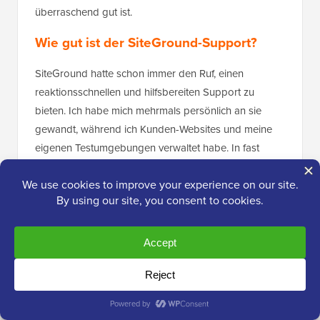
überraschend gut ist.
Wie gut ist der SiteGround-Support?
SiteGround hatte schon immer den Ruf, einen
reaktionsschnellen und hilfsbereiten Support zu
bieten. Ich habe mich mehrmals persönlich an sie
gewandt, während ich Kunden-Websites und meine
eigenen Testumgebungen verwaltet habe. In fast
jedem Fall wurde ich innerhalb von Minuten mit
jemandem verbunden, der sich auskannte.
Sie bieten 24/7-Live-Chat, Ticket-Support und
Telefonsupport. Außerdem finden Sie eine
umfassende Wissensdatenbank und einen KI-
gestützten Support-Assistenten in Ihrem Site Tools-
Dashboard. Der Chatbot wird mit echten
Kundenfragen trainiert und kann viele Probleme ohne