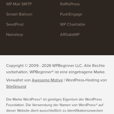
OptinMonster
Duplicator
WPForms
WP Simple Pay
All in One SEO
Easy Digital Downloads
MonsterInsights
SearchWP
WP Mail SMTP
RafflePress
Smash Balloon
PushEngage
SeedProd
WP Charitable
Nameboy
AffiliateWP