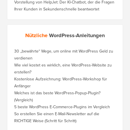
Vorstellung von HelpJet: Der KI-Chatbot, der die Fragen
Ihrer Kunden in Sekundenschnelle beantwortet
Nützliche
WordPress-Anleitungen
30 „bewährte“ Wege, um online mit WordPress Geld zu
So vers
verdienen
WordPre
Wie viel kostet es wirklich, eine WordPress-Website zu
So vers
erstellen?
Domain,
Kostenlose Aufzeichnung: WordPress-Workshop für
Wechsel
Anfänger
Ranking
Welches ist das beste WordPress-Popup-Plugin?
So wech
(Vergleich)
für Schri