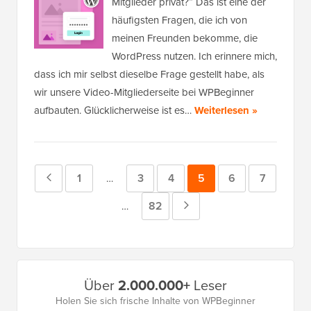
Mitglieder privat?“ Das ist eine der
häufigsten Fragen, die ich von
meinen Freunden bekomme, die
WordPress nutzen. Ich erinnere mich,
dass ich mir selbst dieselbe Frage gestellt habe, als
wir unsere Video-Mitgliederseite bei WPBeginner
aufbauten. Glücklicherweise ist es…
Weiterlesen »
Vorherige
Seite
1
Seite
3
Seite
4
Seite
5
Seite
6
Seite
7
Zwischenseiten
…
weggelassen
Seite
Seite
82
Nächste
Zwischenseiten
…
weggelassen
Seite
Primäres
Über
2.000.000+
Leser
Seitenleistenmenü
Holen Sie sich frische Inhalte von WPBeginner