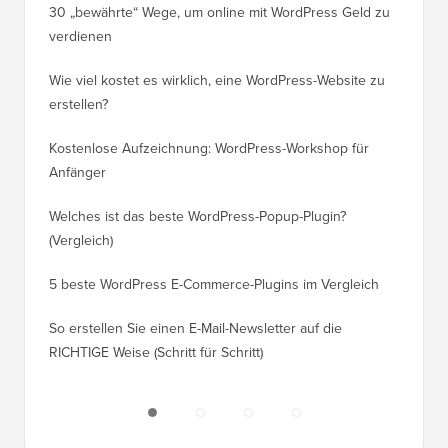
30 „bewährte“ Wege, um online mit WordPress Geld zu
So vers
verdienen
WordPre
Wie viel kostet es wirklich, eine WordPress-Website zu
So vers
erstellen?
Domain,
Kostenlose Aufzeichnung: WordPress-Workshop für
Wechsel
Anfänger
Ranking
Welches ist das beste WordPress-Popup-Plugin?
So wech
(Vergleich)
für Schri
5 beste WordPress E-Commerce-Plugins im Vergleich
So wech
So erstellen Sie einen E-Mail-Newsletter auf die
So vers
RICHTIGE Weise (Schritt für Schritt)
einen n