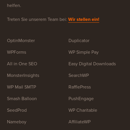
Ressourcen-Website für Anfänger. WPBeginner wurde
im Juli 2009 von
Syed Balkhi
gegründet. Das
Hauptziel dieser Website ist es, qualitativ hochwertige
WordPress-Tutorials und andere Schulungsressourcen
bereitzustellen, um Menschen beim Erlernen von
WordPress und der Verbesserung ihrer Websites zu
helfen.
Treten Sie unserem Team bei:
Wir stellen ein!
OptinMonster
Duplicator
WPForms
WP Simple Pay
All in One SEO
Easy Digital Downloads