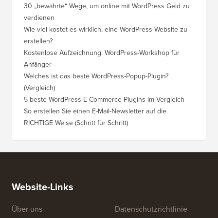
30 „bewährte“ Wege, um online mit WordPress Geld zu
So vers
verdienen
WordPre
Wie viel kostet es wirklich, eine WordPress-Website zu
So vers
erstellen?
Domain,
Kostenlose Aufzeichnung: WordPress-Workshop für
Wechsel
Anfänger
Ranking
Welches ist das beste WordPress-Popup-Plugin?
So wech
(Vergleich)
für Schri
5 beste WordPress E-Commerce-Plugins im Vergleich
So wech
So erstellen Sie einen E-Mail-Newsletter auf die
So vers
RICHTIGE Weise (Schritt für Schritt)
einen n