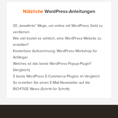
Nützliche
WordPress-Anleitungen
30 „bewährte“ Wege, um online mit WordPress Geld zu
So vers
verdienen
WordPre
Wie viel kostet es wirklich, eine WordPress-Website zu
So vers
erstellen?
Domain,
Kostenlose Aufzeichnung: WordPress-Workshop für
Wechsel
Anfänger
Ranking
Welches ist das beste WordPress-Popup-Plugin?
So wech
(Vergleich)
für Schri
5 beste WordPress E-Commerce-Plugins im Vergleich
So wech
So erstellen Sie einen E-Mail-Newsletter auf die
So vers
RICHTIGE Weise (Schritt für Schritt)
einen n