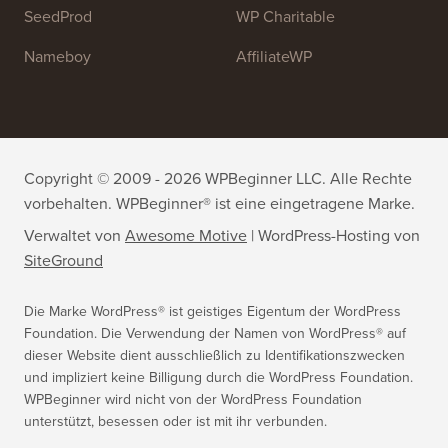
WPForms
WP Simple Pay
All in One SEO
Easy Digital Downloads
MonsterInsights
SearchWP
WP Mail SMTP
RafflePress
Smash Balloon
PushEngage
SeedProd
WP Charitable
Nameboy
AffiliateWP
Copyright © 2009 - 2026 WPBeginner LLC. Alle Rechte
vorbehalten. WPBeginner® ist eine eingetragene Marke.
Verwaltet von
Awesome Motive
|
WordPress-Hosting
von