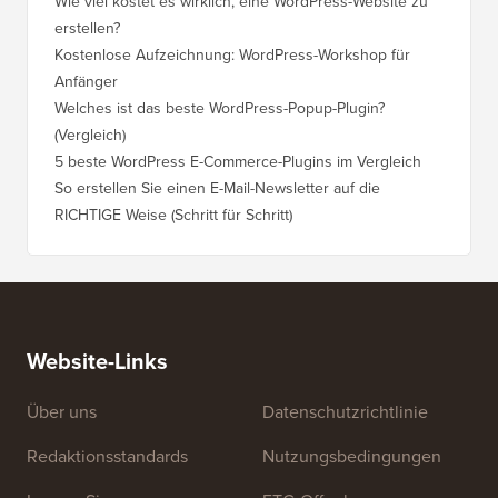
Wie viel kostet es wirklich, eine WordPress-Website zu
So vers
erstellen?
Domain,
Kostenlose Aufzeichnung: WordPress-Workshop für
Wechsel
Anfänger
Ranking
Welches ist das beste WordPress-Popup-Plugin?
So wech
(Vergleich)
für Schri
5 beste WordPress E-Commerce-Plugins im Vergleich
So wech
So erstellen Sie einen E-Mail-Newsletter auf die
So vers
RICHTIGE Weise (Schritt für Schritt)
einen n