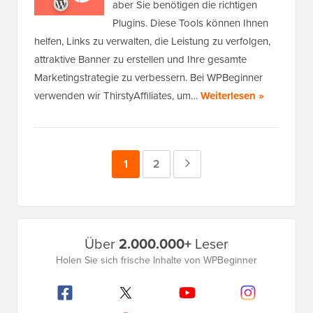
aber Sie benötigen die richtigen
Plugins. Diese Tools können Ihnen
helfen, Links zu verwalten, die Leistung zu verfolgen,
attraktive Banner zu erstellen und Ihre gesamte
Marketingstrategie zu verbessern. Bei WPBeginner
verwenden wir ThirstyAffiliates, um…
Weiterlesen »
Seite
1
Seite
2
Nächste
Seite
Primäres
Über
2.000.000+
Leser
Seitenleistenmenü
Holen Sie sich frische Inhalte von WPBeginner