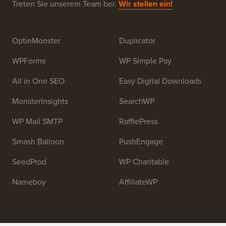
Hauptziel dieser Website ist es, qualitativ hochwertige
WordPress-Tutorials und andere Schulungsressourcen
bereitzustellen, um Menschen beim Erlernen von
WordPress und der Verbesserung ihrer Websites zu
helfen.
Treten Sie unserem Team bei:
Wir stellen ein!
OptinMonster
Duplicator
WPForms
WP Simple Pay
All in One SEO
Easy Digital Downloads
MonsterInsights
SearchWP
WP Mail SMTP
RafflePress