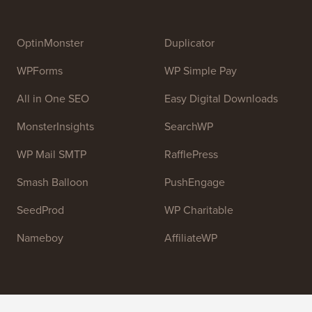
OptinMonster
Duplicator
WPForms
WP Simple Pay
All in One SEO
Easy Digital Downloads
MonsterInsights
SearchWP
WP Mail SMTP
RafflePress
Smash Balloon
PushEngage
SeedProd
WP Charitable
Nameboy
AffiliateWP