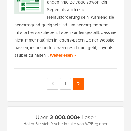
angepinnte Beiträge sowohl ein
Segen als auch eine
Herausforderung sein. Während sie
hervorragend geeignet sind, um hervorgehobene
Inhalte hervorzuheben, haben wir festgestellt, dass sie
nicht immer natürlich in jeden Abschnitt einer Website
passen, insbesondere wenn es darum geht, Layouts
sauber zu halten…
Weiterlesen »
Vorherige
Seite
1
Seite
2
Seite
Primäres
Über
2.000.000+
Leser
Seitenleistenmenü
Holen Sie sich frische Inhalte von WPBeginner