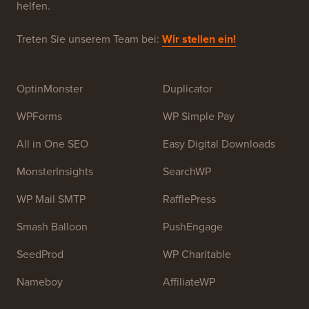
helfen.
Treten Sie unserem Team bei:
Wir stellen ein!
OptinMonster
Duplicator
WPForms
WP Simple Pay
All in One SEO
Easy Digital Downloads
MonsterInsights
SearchWP
WP Mail SMTP
RafflePress
Smash Balloon
PushEngage
SeedProd
WP Charitable
Nameboy
AffiliateWP