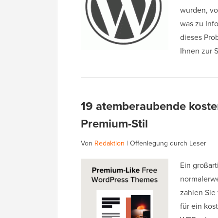
wurden, vo
was zu Info
dieses Pro
Ihnen zur S
19 atemberaubende koste
Premium-Stil
Von
Redaktion
|
Offenlegung durch Leser
Ein großar
normalerwe
zahlen Sie 
für ein kos