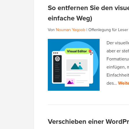
So entfernen Sie den visu
einfache Weg)
Von
Nouman Yaqoob
|
Offenlegung für Leser
Der visuell
aber er ste
Formatieru
einfügen, 
Einfachhei
des…
Weite
Verschieben einer WordPre