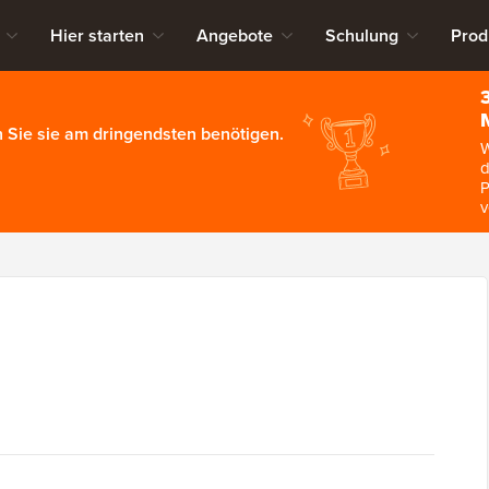
Hier starten
Angebote
Schulung
Prod
 Sie sie am dringendsten benötigen.
W
d
P
v