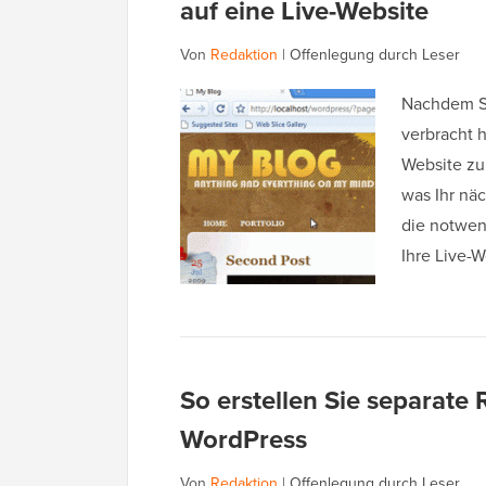
auf eine Live-Website
Von
Redaktion
|
Offenlegung durch Leser
Nachdem Si
verbracht h
Website zu 
was Ihr näc
die notwend
Ihre Live-
So erstellen Sie separate 
WordPress
Von
Redaktion
|
Offenlegung durch Leser