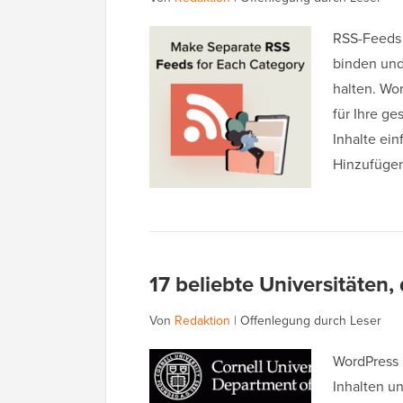
RSS-Feeds 
binden und
halten. Wo
für Ihre g
Inhalte ein
Hinzufüge
17 beliebte Universitäten
Von
Redaktion
|
Offenlegung durch Leser
WordPress 
Inhalten un