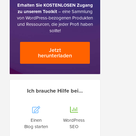
Erhalten Sie KOSTENLOSEN Zugang
zu unserem Toolkit
– eine Sammlung
von WordPress-bezogenen Produkten
und Ressourcen, die jeder Profi haben
sollte!
Jetzt
herunterladen
Ich brauche Hilfe bei…
Einen
WordPress
Blog starten
SEO