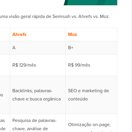
ma visão geral rápida de Semrush vs. Ahrefs vs. Moz.
Ahrefs
Moz
A
B+
R$ 129/mês
R$ 99/mês
Backlinks, palavras-
SEO e marketing de
os
chave e busca orgânica
conteúdo
tas
Pesquisa de palavras-
Otimização on-page,
 de
chave, análise de