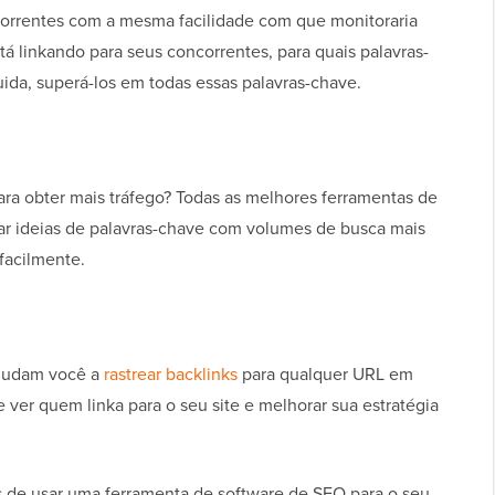
rrentes com a mesma facilidade com que monitoraria
tá linkando para seus concorrentes, para quais palavras-
ida, superá-los em todas essas palavras-chave.
ra obter mais tráfego? Todas as melhores ferramentas de
r ideias de palavras-chave com volumes de busca mais
 facilmente.
ajudam você a
rastrear backlinks
para qualquer URL em
ver quem linka para o seu site e melhorar sua estratégia
s de usar uma ferramenta de software de SEO para o seu