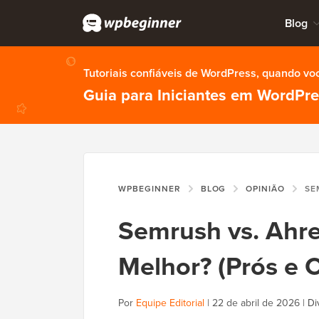
Blog
Tutoriais confiáveis de WordPress, quando vo
Guia para Iniciantes em WordPr
WPBEGINNER
BLOG
OPINIÃO
SEMRUSH 
Semrush vs. Ahre
Melhor? (Prós e 
Por
Equipe Editorial
|
22 de abril de 2026
|
Di