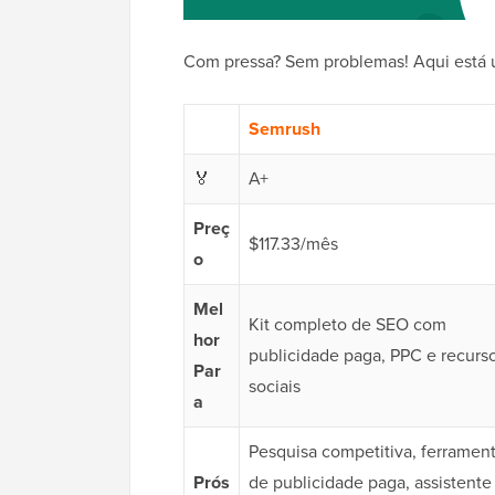
Com pressa? Sem problemas! Aqui está u
Semrush
🏅
A+
Preç
$117.33/mês
o
Mel
Kit completo de SEO com
hor
publicidade paga, PPC e recurs
Par
sociais
a
Pesquisa competitiva, ferramen
Prós
de publicidade paga, assistente