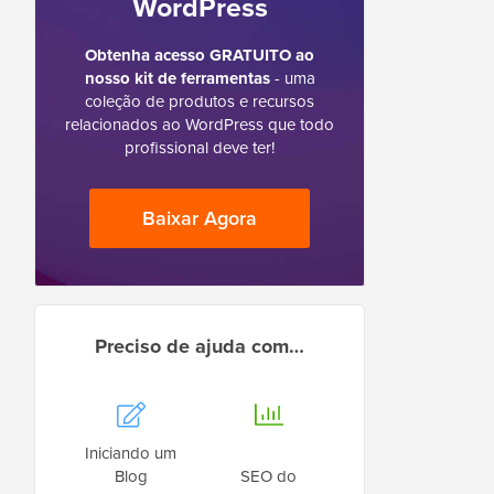
WordPress
Obtenha acesso GRATUITO ao
nosso kit de ferramentas
- uma
coleção de produtos e recursos
relacionados ao WordPress que todo
profissional deve ter!
Baixar Agora
Preciso de ajuda com…
Iniciando um
Blog
SEO do