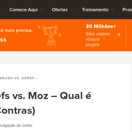
Comece Aqui
Ofertas
Treinamento
Pro
30 Milhões+
cê mais precisa.
Sites usando
ess
nossos
plugins
VS. AHREFS VS. MOZ – QUAL É MELHOR? (PRÓS E CONTRAS)
fs vs. Moz – Qual é
Contras)
vulgação do Leitor