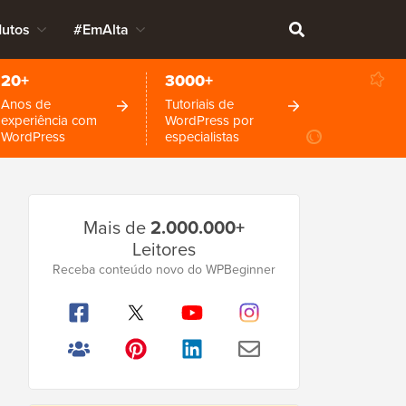
dutos
#EmAlta
20+
3000+
Anos de
Tutoriais de
experiência com
WordPress por
WordPress
especialistas
Barra
Mais de
2.000.000+
Lateral
Leitores
Principal
Receba conteúdo novo do WPBeginner