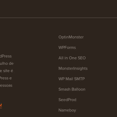
OptinMonster
WPForms
dPress
All in One SEO
julho de
MonsterInsights
e site é
Press e
WP Mail SMTP
pessoas
Smash Balloon
SeedProd
!
Nameboy