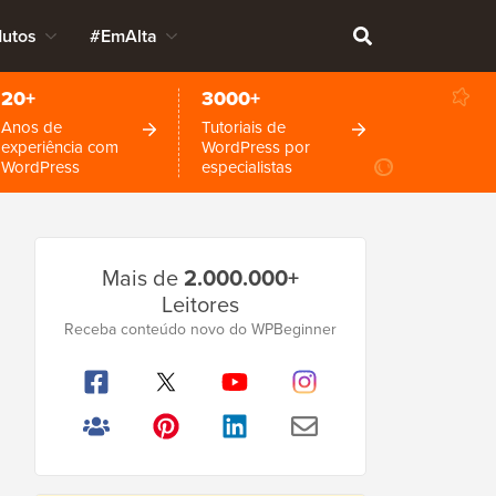
dutos
#EmAlta
20+
3000+
Anos de
Tutoriais de
experiência com
WordPress por
WordPress
especialistas
Barra
Mais de
2.000.000+
Lateral
Leitores
Principal
Receba conteúdo novo do WPBeginner