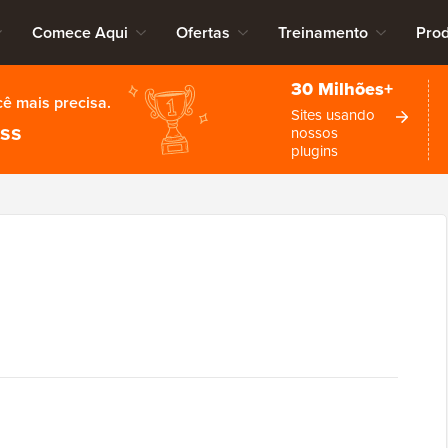
Comece Aqui
Ofertas
Treinamento
Pro
30 Milhões+
cê mais precisa.
Sites usando
ess
nossos
plugins