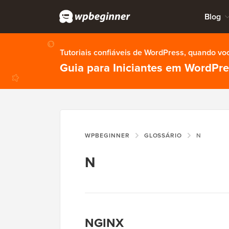
Blog
Tutoriais confiáveis de WordPress, quando vo
Guia para Iniciantes em WordPr
WPBEGINNER
GLOSSÁRIO
N
N
NGINX