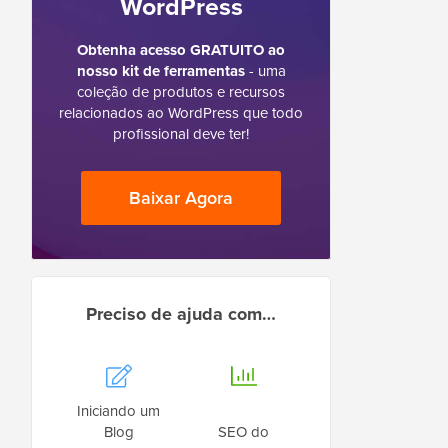
WordPress
Obtenha acesso GRATUITO ao
nosso kit de ferramentas
- uma
coleção de produtos e recursos
relacionados ao WordPress que todo
profissional deve ter!
Baixar Agora
Preciso de ajuda com…
Iniciando um
Blog
SEO do