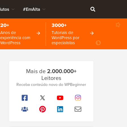
dutos
#EmAlta
20+
3000+
Anos de
Tutoriais de
experiência com
WordPress por
WordPress
especialistas
Barra
Mais de
2.000.000+
Lateral
Leitores
Principal
Receba conteúdo novo do WPBeginner