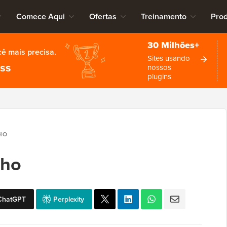
Comece Aqui
Ofertas
Treinamento
Pro
30 Milhões+
cê mais precisa.
Sites usando
ess
nossos
plugins
HO
lho
ChatGPT
Perplexity