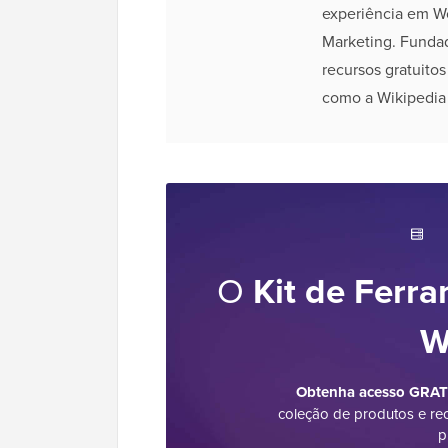
experiência em W
Marketing. Funda
recursos gratuito
como a Wikipedia
O
Kit de Ferra
W
Obtenha acesso GRATU
coleção de produtos e re
p