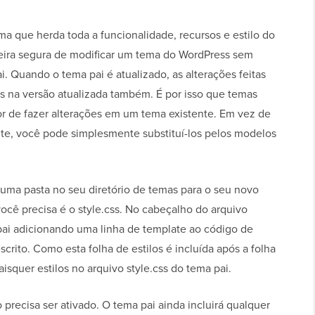
a que herda toda a funcionalidade, recursos e estilo do
eira segura de modificar um tema do WordPress sem
i. Quando o tema pai é atualizado, as alterações feitas
as na versão atualizada também. É por isso que temas
or de fazer alterações em um tema existente. Em vez de
nte, você pode simplesmente substituí-los pelos modelos
r uma pasta no seu diretório de temas para o seu novo
ocê precisa é o style.css. No cabeçalho do arquivo
 pai adicionando uma linha de template ao código de
rito. Como esta folha de estilos é incluída após a folha
aisquer estilos no arquivo style.css do tema pai.
o precisa ser ativado. O tema pai ainda incluirá qualquer