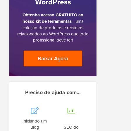
WordPress
Obtenha acesso GRATUITO ao
nosso kit de ferramentas
- uma
coleção de produtos e recursos
relacionados ao WordPress que todo
profissional deve ter!
Baixar Agora
Preciso de ajuda com…
Iniciando um
Blog
SEO do