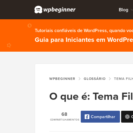
Blog
Tutoriais confiáveis de WordPress, quando vo
Guia para Iniciantes em WordPr
WPBEGINNER
GLOSSÁRIO
TEMA FIL
O que é: Tema Fi
68
Compartilhar
COMPARTILHAMENTOS