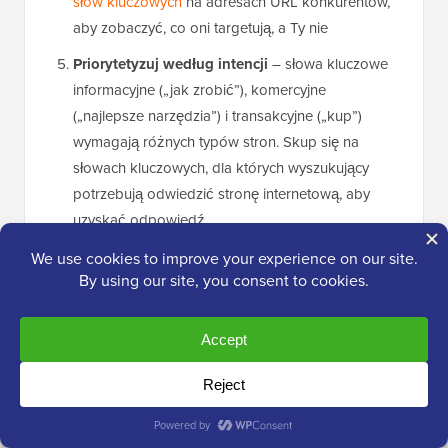
słów kluczowych
na adresach URL konkurentów,
aby zobaczyć, co oni targetują, a Ty nie
Priorytetyzuj według intencji
– słowa kluczowe
informacyjne („jak zrobić”), komercyjne
(„najlepsze narzędzia”) i transakcyjne („kup”)
wymagają różnych typów stron. Skup się na
słowach kluczowych, dla których wyszukujący
potrzebują odwiedzić stronę internetową, aby
uzyskać odpowiedź.
LowFruits zawiera również funkcję grupowania słów
kluczowych, która pomaga grupować powiązane
słowa kluczowe razem, co wzmacnia Twoją pozycję w
danym temacie i pomaga Ci uzyskać ranking dla
wielu terminów przy mniejszej liczbie artykułów.
Jeśli chcesz darmowych alternatyw, oto dwie, które