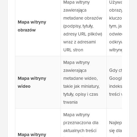
Mapa witryny
Używaj jej, jeś
zawierająca
obrazy odgry
metadane obrazów
kluczową rolę
Mapa witryny
(podpisy, tytuły,
tym, jak
obrazów
adresy URL plików)
odwiedzający
wraz z adresami
odkrywają Tw
URL stron
witrynę
Mapa witryny
zawierająca
Gdy chcesz, 
Mapa witryny
metadane wideo,
Google odkry
wideo
takie jak miniatury,
indeksował T
tytuły, opisy i czas
treści wideo
trwania
Mapa witryny
przeznaczona dla
Najlepiej spr
aktualnych treści
się dla Ciebie, 
Mapa witryny