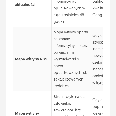
informacyjnych
publikujesz tr
aktualności
opublikowanych w
kwalifikujące 
ciągu ostatnich 48
Google News
godzin
Mapa witryny oparta
Gdy chcesz
na kanale
szybszego
informacyjnym, która
indeksowania
powiadamia
nowych treści,
Mapa witryny RSS
wyszukiwarki o
czekając na
nowo
standardowe
opublikowanych lub
odświeżenie
zaktualizowanych
witryny
treściach
Strona czytelna dla
Gdy chcesz
człowieka,
poprawić naw
zawierająca listę
Mapa witryny
wewnętrzną i