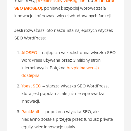
Yoast SEO,
przenieśliśmy WPBeginner
do
All in One
SEO (AIOSEO)
, ponieważ szybciej wprowadzała
innowacje i oferowała więcej wbudowanych funkcji.
Jeśli rozważasz, oto nasza lista najlepszych wtyczek
SEO WordPress:
AIOSEO
– najlepsza wszechstronna wtyczka SEO
WordPress używana przez 3 miliony stron
internetowych. Potężna
bezpłatna wersja
dostępna
.
Yoast SEO
– starsza wtyczka SEO WordPress,
która jest popularna, ale już nie wprowadza
innowacji.
RankMath
– popularna wtyczka SEO, ale
niedawno została przejęta przez fundusz private
equity, więc innowacje ustały.