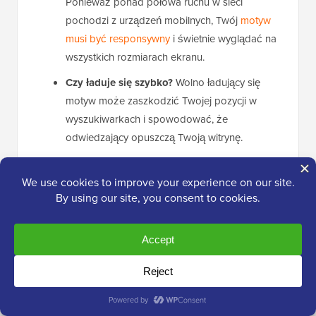
Ponieważ ponad połowa ruchu w sieci
pochodzi z urządzeń mobilnych, Twój
motyw
musi być responsywny
i świetnie wyglądać na
wszystkich rozmiarach ekranu.
Czy ładuje się szybko?
Wolno ładujący się
motyw może zaszkodzić Twojej pozycji w
wyszukiwarkach i spowodować, że
odwiedzający opuszczą Twoją witrynę.
Czy jest kompatybilny z głównymi
wtyczkami?
Twój motyw powinien dobrze
współpracować z wtyczkami, których będziesz
używać, aby uniknąć problemów z
funkcjonalnością w przyszłości.
Kiedy ostatnio został zaktualizowany?
Regularne aktualizacje oznaczają lepsze
bezpieczeństwo i kompatybilność z najnowszą