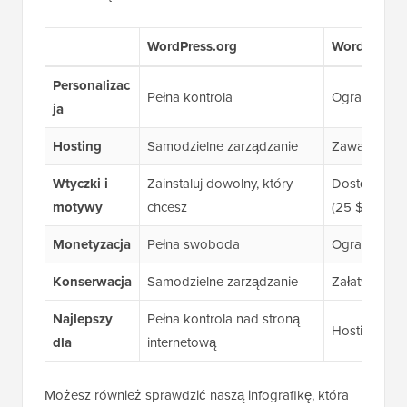
WordPress.org
WordPress.
Personalizac
Pełna kontrola
Ograniczone
ja
Hosting
Samodzielne zarządzanie
Zawarte we 
Wtyczki i
Zainstaluj dowolny, który
Dostępne w 
motywy
chcesz
(25 $/miesią
Monetyzacja
Pełna swoboda
Ograniczone
Konserwacja
Samodzielne zarządzanie
Załatwione z
Najlepszy
Pełna kontrola nad stroną
Hosting bez
dla
internetową
Możesz również sprawdzić naszą infografikę, która