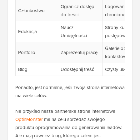
Ogranicz dostęp
Logowanie członk
Członkostwo
do treści
chronione
Naucz
Strony kursów, d
Edukacja
Umiejętności
postępów
Galerie obrazów,
Portfolio
Zaprezentuj pracę
kontaktowe
Blog
Udostępnij treść
Czysty układ, kat
Ponadto, jest normalne, jeśli Twoja strona internetowa
ma wiele celów.
Na przykład nasza partnerska strona internetowa
OptinMonster
ma na celu sprzedaż swojego
produktu oprogramowania do generowania leadów.
Ale mają również blog, którego celem jest