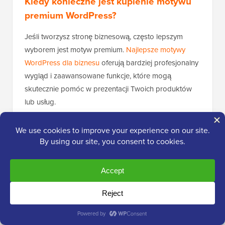
Kiedy konieczne jest kupienie motywu
premium WordPress?
Jeśli tworzysz stronę biznesową, często lepszym
wyborem jest motyw premium.
Najlepsze motywy
WordPress dla biznesu
oferują bardziej profesjonalny
wygląd i zaawansowane funkcje, które mogą
skutecznie pomóc w prezentacji Twoich produktów
lub usług.
Płatne motywy często zawierają również
specjalistyczne funkcje, które odpowiadają
konkretnym branżom lub typom stron internetowych.
Na przykład, jeśli szukasz najlepszych motywów
WordPress dla firmy IT, możesz potrzebować funkcji
takich jak portfolio projektów,
profile członków
zespołu
lub integracje z narzędziami biznesowymi.