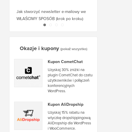
Jak stworzyć newsletter e-mailowy we
Jak przenieść WordPr
WŁAŚCIWY SPOSÓB (krok po kroku)
hosta lub serwer bez 
Okazje i kupony
(pokaż wszystko)
Kupon CometChat
Uzyskaj 30% zniżki na
plugin CometChat do czatu
użytkowników i połączeń
konferencyjnych
WordPress.
Kupon AliDropship
Uzyskaj 15% rabatu na
wtyczkę dropshippingową
AliDropship dla WordPress
i WooCommerce.