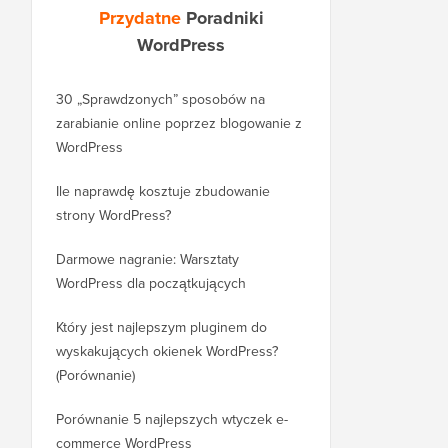
Przydatne
Poradniki
WordPress
30 „Sprawdzonych” sposobów na
Jak prawidłowo przeni
zarabianie online poprzez blogowanie z
bloga z WordPress.co
WordPress
WordPress.org
Ile naprawdę kosztuje zbudowanie
Jak prawidłowo przeni
strony WordPress?
nową domenę bez utr
Darmowe nagranie: Warsztaty
Jak przenieść się z Bl
WordPress dla początkujących
WordPress bez utraty 
rankingu
Który jest najlepszym pluginem do
wyskakujących okienek WordPress?
Jak prawidłowo przejść
(Porównanie)
WordPress (krok po kr
Porównanie 5 najlepszych wtyczek e-
Jak prawidłowo przenie
commerce WordPress
Squarespace do Word