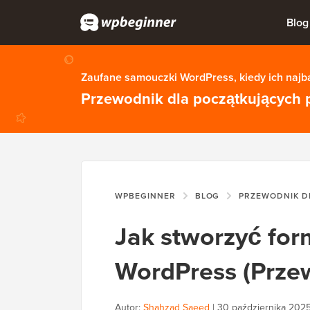
Blog
Zaufane samouczki WordPress, kiedy ich najba
Przewodnik dla początkujących 
WPBEGINNER
BLOG
PRZEWODNIK DL
Jak stworzyć for
WordPress (Prze
Autor:
Shahzad Saeed
|
30 października 202