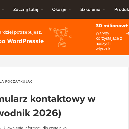
Zacznij tutaj
Okazje
Szkolenia
Produk
30 milionów+
rdziej potrzebujesz.
Witryny
korzystające z
po WordPressie
naszych
wtyczek
A POCZĄTKUJĄCYCH
JAK STWORZYĆ FORMULARZ KONTAKTOWY
mularz kontaktowy w
wodnik 2026)
5
|
Ujawnienie informacji dla czytelnika