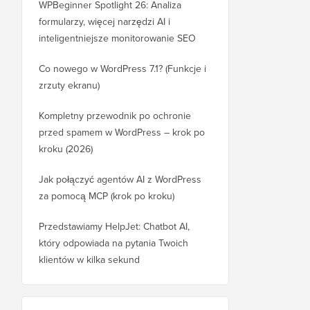
WPBeginner Spotlight 26: Analiza
formularzy, więcej narzędzi AI i
inteligentniejsze monitorowanie SEO
Co nowego w WordPress 7.1? (Funkcje i
zrzuty ekranu)
Kompletny przewodnik po ochronie
przed spamem w WordPress – krok po
kroku (2026)
Jak połączyć agentów AI z WordPress
za pomocą MCP (krok po kroku)
Przedstawiamy HelpJet: Chatbot AI,
który odpowiada na pytania Twoich
klientów w kilka sekund