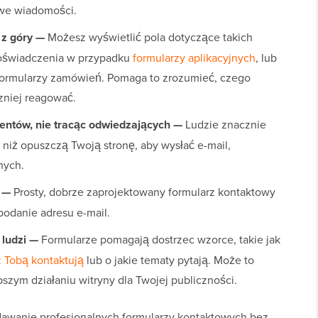
iwe wiadomości.
 z góry —
Możesz wyświetlić pola dotyczące takich
 doświadczenia w przypadku
formularzy aplikacyjnych
, lub
 formularzy zamówień. Pomaga to zrozumieć, czego
zniej reagować.
ientów, nie tracąc odwiedzających —
Ludzie znacznie
z niż opuszczą Twoją stronę, aby wysłać e-mail,
nych.
e —
Prosty, dobrze zaprojektowany formularz kontaktowy
podanie adresu e-mail.
 ludzi —
Formularze pomagają dostrzec wzorce, takie jak
z Tobą kontaktują
lub o jakie tematy pytają. Może to
szym działaniu witryny dla Twojej publiczności.
odawanie profesjonalnych formularzy kontaktowych bez