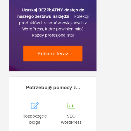
Uzyskaj BEZPŁATNY dostęp do
naszego zestawu narzędzi
– kolekcji
produktów i zasobów związanych z
WordPress, które powinien mieć
każdy profesjonalista!
Pobierz teraz
Potrzebuję pomocy z…
Rozpoczęcie
SEO
bloga
WordPress