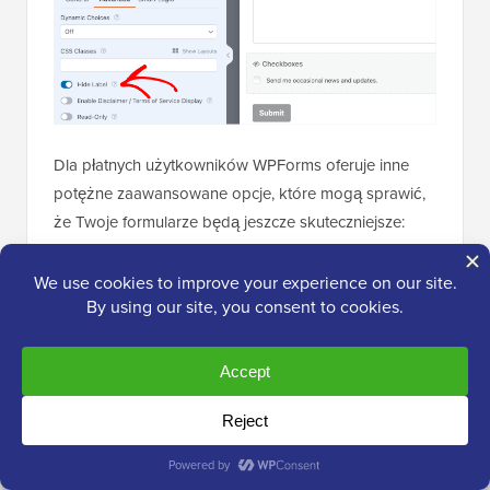
Dla płatnych użytkowników WPForms oferuje inne
potężne zaawansowane opcje, które mogą sprawić,
że Twoje formularze będą jeszcze skuteczniejsze:
Logika warunkowa
— Pokazuj lub ukrywaj
pola w zależności od poprzednich
odpowiedzi.
Pola przesyłania plików
— Pozwól
odwiedzającym dołączać dokumenty lub
obrazy.
Pola płatności
— Akceptuj płatności