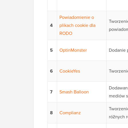
Powiadomienie o
Tworzeni
4
plikach cookie dla
powiadom
RODO
5
OptinMonster
Dodanie p
6
CookieYes
Tworzenie
Dodawani
7
Smash Balloon
mediów s
Tworzeni
8
Complianz
różnych 