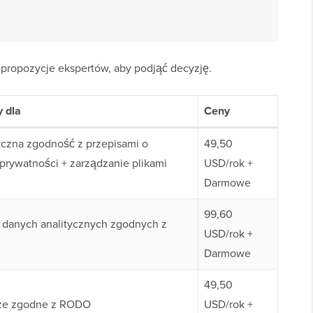
e propozycje ekspertów, aby podjąć decyzję.
y dla
Ceny
czna zgodność z przepisami o
49,50
prywatności + zarządzanie plikami
USD/rok +
Darmowe
99,60
e danych analitycznych zgodnych z
USD/rok +
Darmowe
49,50
ze zgodne z RODO
USD/rok +