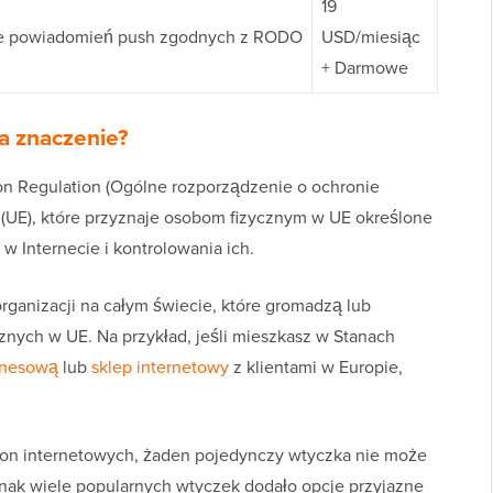
19
e powiadomień push zgodnych z RODO
USD/miesiąc
+ Darmowe
a znaczenie?
on Regulation (Ogólne rozporządzenie o ochronie
j (UE), które przyznaje osobom fizycznym w UE określone
 Internecie i kontrolowania ich.
ganizacji na całym świecie, które gromadzą lub
znych w UE. Na przykład, jeśli mieszkasz w Stanach
znesową
lub
sklep internetowy
z klientami w Europie,
ron internetowych, żaden pojedynczy wtyczka nie może
ak wiele popularnych wtyczek dodało opcje przyjazne