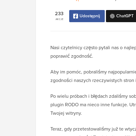
233
Udostępnij
ChatGPT
AKCJE
Nasi czytelnicy często pytali nas o naj
poprawić zgodność.
Aby im pomóc, pobraliśmy najpopularni
zgodności naszych rzeczywistych stron
Po wielu próbach i błędach zdaliśmy sobi
plugin RODO ma nieco inne funkcje. Ut
Twojej witryny.
Teraz, gdy przetestowaliśmy już te wty