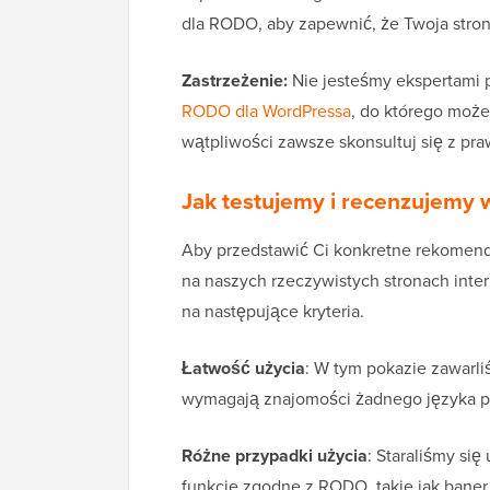
dla RODO, aby zapewnić, że Twoja stron
Zastrzeżenie:
Nie jesteśmy ekspertami 
RODO dla WordPressa
, do którego może
wątpliwości zawsze skonsultuj się z pr
Jak testujemy i recenzujemy
Aby przedstawić Ci konkretne rekomend
na naszych rzeczywistych stronach int
na następujące kryteria.
Łatwość użycia
: W tym pokazie zawarli
wymagają znajomości żadnego języka pr
Różne przypadki użycia
: Staraliśmy si
funkcje zgodne z RODO, takie jak baner