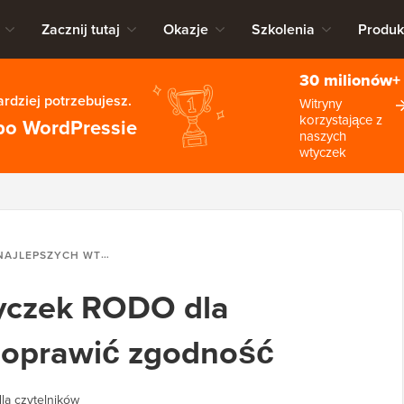
Zacznij tutaj
Okazje
Szkolenia
Produk
30 milionów+
rdziej potrzebujesz.
Witryny
korzystające z
po WordPressie
naszych
wtyczek
SZYCH WTYCZEK RODO DLA WORDPRESS, ABY POPRAWIĆ ZGODNOŚĆ
tyczek RODO dla
poprawić zgodność
la czytelników