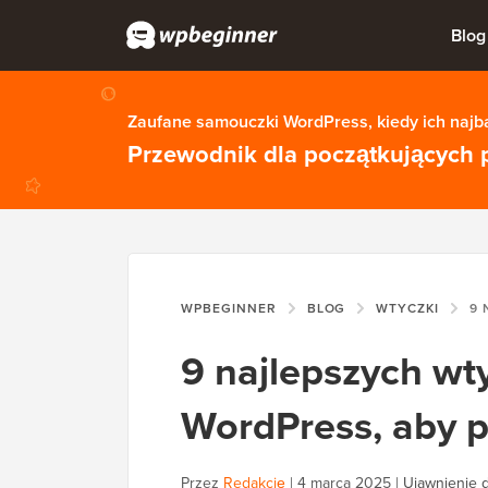
Blog
Zaufane samouczki WordPress, kiedy ich najba
Przewodnik dla początkujących 
WPBEGINNER
BLOG
WTYCZKI
9 NAJLEP
9 najlepszych w
WordPress, aby 
Przez
Redakcję
|
4 marca 2025
|
Ujawnienie d