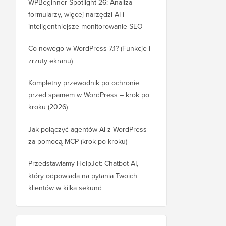
WPBeginner Spotlight 26: Analiza
formularzy, więcej narzędzi AI i
inteligentniejsze monitorowanie SEO
Co nowego w WordPress 7.1? (Funkcje i
zrzuty ekranu)
Kompletny przewodnik po ochronie
przed spamem w WordPress – krok po
kroku (2026)
Jak połączyć agentów AI z WordPress
za pomocą MCP (krok po kroku)
Przedstawiamy HelpJet: Chatbot AI,
który odpowiada na pytania Twoich
klientów w kilka sekund