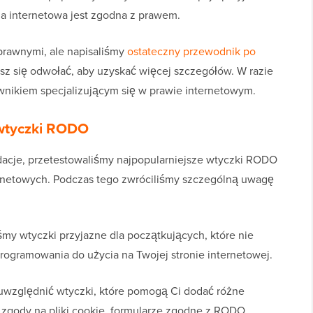
a internetowa jest zgodna z prawem.
prawnymi, ale napisaliśmy
ostateczny przewodnik po
sz się odwołać, aby uzyskać więcej szczegółów. W razie
awnikiem specjalizującym się w prawie internetowym.
 wtyczki RODO
acje, przetestowaliśmy najpopularniejsze wtyczki RODO
ernetowych. Podczas tego zwróciliśmy szczególną uwagę
śmy wtyczki przyjazne dla początkujących, które nie
ogramowania do użycia na Twojej stronie internetowej.
ę uwzględnić wtyczki, które pomogą Ci dodać różne
 zgody na pliki cookie, formularze zgodne z RODO,