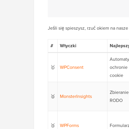
Jeśli się spieszysz, rzuć okiem na nasz
#
Wtyczki
Najlepsz
Automaty
🥇
WPConsent
ochronie 
cookie
Zbierani
🥈
MonsterInsights
RODO
🥉
WPForms
Formular