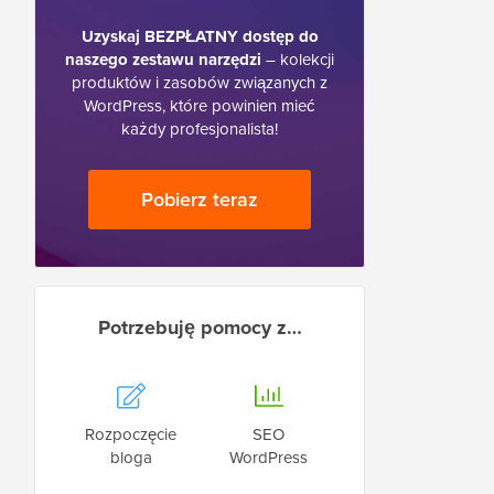
Uzyskaj BEZPŁATNY dostęp do
naszego zestawu narzędzi
– kolekcji
produktów i zasobów związanych z
WordPress, które powinien mieć
każdy profesjonalista!
Pobierz teraz
Potrzebuję pomocy z…
Rozpoczęcie
SEO
bloga
WordPress