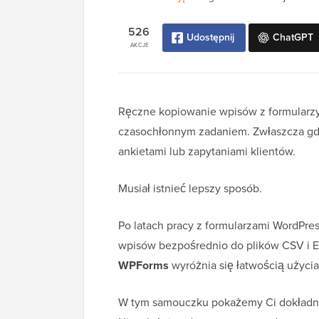
526
Udostępnij
ChatGPT
AKCJE
Ręczne kopiowanie wpisów z formularzy
czasochłonnym zadaniem. Zwłaszcza gd
ankietami lub zapytaniami klientów.
Musiał istnieć lepszy sposób.
Po latach pracy z formularzami WordPre
wpisów bezpośrednio do plików CSV i E
WPForms
wyróżnia się łatwością użyci
W tym samouczku pokażemy Ci dokładne 