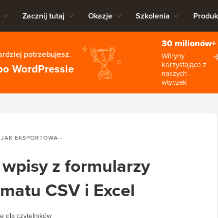
Zacznij tutaj
Okazje
Szkolenia
Produk
30 milionów+
rdziej potrzebujesz.
Witryny
korzystające z
po WordPressie
naszych
wtyczek
JAK EKSPORTOWAĆ WPISY Z FORMULARZY WORDPRESS DO FORMATU CSV I EXCEL
wpisy z formularzy
matu CSV i Excel
e dla czytelników