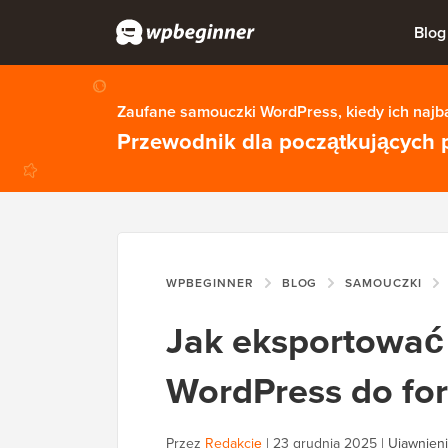
Blog
Zaufane samouczki WordPress, kiedy ich najba
Przewodnik dla początkujących 
WPBEGINNER
BLOG
SAMOUCZKI
Jak eksportować 
WordPress do for
Przez
Redakcję
|
23 grudnia 2025
|
Ujawnieni