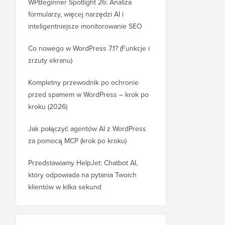
WPBeginner Spotlight 26: Analiza
formularzy, więcej narzędzi AI i
inteligentniejsze monitorowanie SEO
Co nowego w WordPress 7.1? (Funkcje i
zrzuty ekranu)
Kompletny przewodnik po ochronie
przed spamem w WordPress – krok po
kroku (2026)
Jak połączyć agentów AI z WordPress
za pomocą MCP (krok po kroku)
Przedstawiamy HelpJet: Chatbot AI,
który odpowiada na pytania Twoich
klientów w kilka sekund