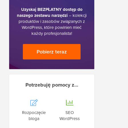
Uzyskaj BEZPŁATNY dostęp do
naszego zestawu narzędzi
– kolekcji
produktów i zasobów związanych z
WordPress, które powinien mieć
każdy profesjonalista!
Pobierz teraz
Potrzebuję pomocy z…
Rozpoczęcie
SEO
bloga
WordPress