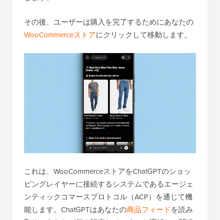
その後、ユーザーは購入を完了するためにあなたの
WooCommerceストア
にクリックして移動します。
これは、WooCommerceストアをChatGPTのショッ
ピングレイヤーに接続するシステムであるエージェ
ンティックコマースプロトコル（ACP）を通じて機
能します。ChatGPTはあなたの
商品フィード
を読み